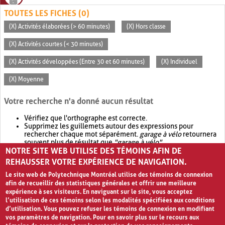
TOUTES LES FICHES (0)
(X) Activités élaborées (> 60 minutes)
(X) Hors classe
(X) Activités courtes (< 30 minutes)
(X) Activités développées (Entre 30 et 60 minutes)
(X) Individuel
(X) Moyenne
Votre recherche n'a donné aucun résultat
Vérifiez que l'orthographe est correcte.
Supprimez les guillemets autour des expressions pour
rechercher chaque mot séparément.
garage à vélo
retournera
souvent plus de résultat que
"garage à vélo"
.
NOTRE SITE WEB UTILISE DES TÉMOINS AFIN DE
Envisagez d'élargir votre recherche avec
OR
.
garage OR vélo
retournera souvent plus de résultat que
garage à vélo
.
REHAUSSER VOTRE EXPÉRIENCE DE NAVIGATION.
Le site web de Polytechnique Montréal utilise des témoins de connexion
afin de recueillir des statistiques générales et offrir une meilleure
expérience à ses visiteurs. En naviguant sur le site, vous acceptez
l’utilisation de ces témoins selon les modalités spécifiées aux conditions
d’utilisation. Vous pouvez refuser les témoins de connexion en modifiant
vos paramètres de navigation. Pour en savoir plus sur le recours aux