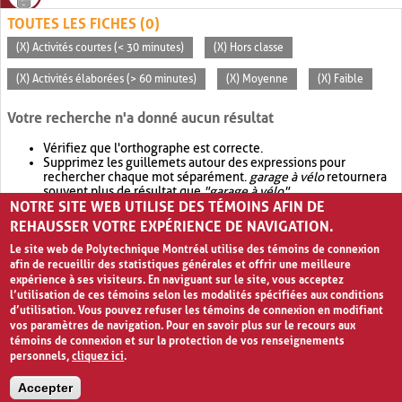
TOUTES LES FICHES (0)
(X) Activités courtes (< 30 minutes)
(X) Hors classe
(X) Activités élaborées (> 60 minutes)
(X) Moyenne
(X) Faible
Votre recherche n'a donné aucun résultat
Vérifiez que l'orthographe est correcte.
Supprimez les guillemets autour des expressions pour
rechercher chaque mot séparément.
garage à vélo
retournera
souvent plus de résultat que
"garage à vélo"
.
NOTRE SITE WEB UTILISE DES TÉMOINS AFIN DE
Envisagez d'élargir votre recherche avec
OR
.
garage OR vélo
retournera souvent plus de résultat que
garage à vélo
.
REHAUSSER VOTRE EXPÉRIENCE DE NAVIGATION.
Le site web de Polytechnique Montréal utilise des témoins de connexion
afin de recueillir des statistiques générales et offrir une meilleure
expérience à ses visiteurs. En naviguant sur le site, vous acceptez
l’utilisation de ces témoins selon les modalités spécifiées aux conditions
d’utilisation. Vous pouvez refuser les témoins de connexion en modifiant
vos paramètres de navigation. Pour en savoir plus sur le recours aux
témoins de connexion et sur la protection de vos renseignements
personnels,
cliquez ici
.
Avis de confidentialité et conditions d’utilisation
Accepter