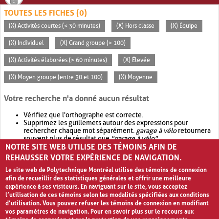
TOUTES LES FICHES (0)
(X) Activités courtes (< 30 minutes)
(X) Hors classe
(X) Équipe
(X) Individuel
(X) Grand groupe (> 100)
(X) Activités élaborées (> 60 minutes)
(X) Élevée
(X) Moyen groupe (entre 30 et 100)
(X) Moyenne
Votre recherche n'a donné aucun résultat
Vérifiez que l'orthographe est correcte.
Supprimez les guillemets autour des expressions pour
rechercher chaque mot séparément.
garage à vélo
retournera
souvent plus de résultat que
"garage à vélo"
.
NOTRE SITE WEB UTILISE DES TÉMOINS AFIN DE
Envisagez d'élargir votre recherche avec
OR
.
garage OR vélo
retournera souvent plus de résultat que
garage à vélo
.
REHAUSSER VOTRE EXPÉRIENCE DE NAVIGATION.
Le site web de Polytechnique Montréal utilise des témoins de connexion
afin de recueillir des statistiques générales et offrir une meilleure
expérience à ses visiteurs. En naviguant sur le site, vous acceptez
l’utilisation de ces témoins selon les modalités spécifiées aux conditions
d’utilisation. Vous pouvez refuser les témoins de connexion en modifiant
vos paramètres de navigation. Pour en savoir plus sur le recours aux