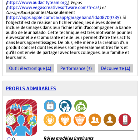
(
https://www.audacityteam.org
), Vegas
(
https://www.vegascreativesoftware.com/fr-ca/
) et
GarageBand,
pour les
Mac
seulement
(
https://apps.apple.com/ca/app/garageband/id408709785
). Si
l'objectif est de réaliser un fichier vidéo, les élèves doivent
inclure des images dans leur fichier afin d'accompagner la bande
audio de leur balado. Cette technique est très motivante pour les
élèves car elle est amusante et elle leur permet d'être très actifs
dans leurs apprentissages. De plus, elle mène à la création d'un
produit concret dont les élèves sont généralement très fiers et
qu'ils ont envie de partager avec leurs collègues, leur famille et
leurs amis.
Outil électronique (4)
Performance (3)
Découverte (4)
PROFILS ADMIRABLES
Rôles modèles inspirants
0