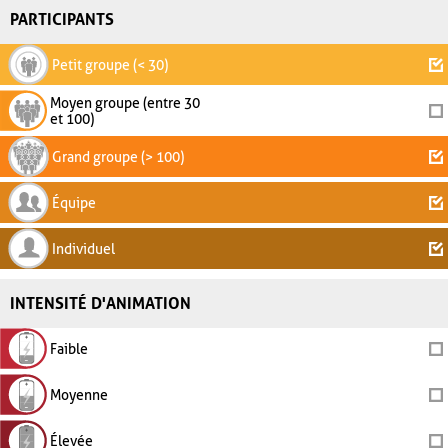
PARTICIPANTS
Petit groupe (< 30)
Moyen groupe (entre 30
et 100)
Grand groupe (> 100)
Équipe
Individuel
INTENSITÉ D'ANIMATION
Faible
Moyenne
Élevée