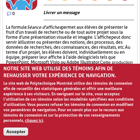
Livrer un message
0
La formule
Séance d'affiches
permet aux élèves de présenter le
fruit d'un travail de recherche ou de tout autre projet sous la
forme d'une présentation visuelle et imagée. L'affiche
peut donc
servir à illustrer ou présenter des notions, des processus, des
données de recherches, des connaissances, des résultats, etc. Au
terme d'un projet, les élèves doivent, individuellement ou en
équipe, préparer leur affiche à l'aide de logiciels tels que
PowerPoint, Microsoft Visio ou Adobe Illustrator.
Cette production
d’affiche se fait à partir d’un gabarit fourni par l’enseignant. Ce
NOTRE SITE WEB UTILISE DES TÉMOINS AFIN DE
gabarit doit indiquer avec précision aux élèves les éléments de
REHAUSSER VOTRE EXPÉRIENCE DE NAVIGATION.
contenus attendus sur l’affiche ainsi que le format que doit
Le site web de Polytechnique Montréal utilise des témoins de connexion
prendre cette dernière. Par la suite, l’affiche est imprimée et une
afin de recueillir des statistiques générales et offrir une meilleure
séance de partage est prévue. Lors de cette
Séance d’affiches
,
expérience à ses visiteurs. En naviguant sur le site, vous acceptez
il est possible d’inviter des élèves d’autres classes et d’autres
l’utilisation de ces témoins selon les modalités spécifiées aux conditions
niveaux ainsi que des enseignants et des membres du
d’utilisation. Vous pouvez refuser les témoins de connexion en modifiant
personnel. De plus, les élèves qui présentent leurs affiches
vos paramètres de navigation. Pour en savoir plus sur le recours aux
pourront également circuler dans la classe afin de voir le travail
témoins de connexion et sur la protection de vos renseignements
de leurs collègues et d’en discuter avec eux. La formule de la
personnels,
cliquez ici
.
Séance d’affiches
permet aux élèves de concrétiser des
concepts appris, de partager le fruit
d’un long travail et
Accepter
d’apprendre de leurs pairs. Une telle activité permet à