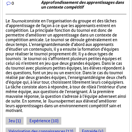
Approfondissement des apprentissages dans
0
un contexte compétitif
Le
Tournoi
consiste en l'organisation du groupe et des tâches
d'apprentissage de façon à ce que les apprenants entrent en
compétition. La principale fonction du tournoi est donc de
permettre d'améliorer un apprentissage dans un contexte de
compétition amicale. Le tournoi se déroule généralement en
deux temps. L'enseignant demande d'abord aux apprenants
d'étudier un contenu puis, il y a ensuite la formation d'équipes
pour réaliser le tournoi proprement dit. Il y a deux types de
tournois : le tournoi où s'affrontent plusieurs petites équipes et
celui où n'entrent en jeu que deux grandes équipes. Dans le cas
du tournoi avec plusieurs petites équipes, les élèves répondent à
des questions, font un jeu ou un exercice. Dans le cas du tournoi
réalisé par deux grandes équipes, l'enseignant désigne deux chefs
d'équipe qui, à leur tour, choisissent librement leurs coéquipiers.
La tâche consiste alors à répondre, à tour de rôle à l'intérieur d'une
même équipe, aux questions de l'enseignant. À la première
mauvaise réponse, la question s'adresse à l'équipe adverse et ainsi
de suite. En somme, le
Tournoi
permet aux élèves d’améliorer
leurs apprentissages dans un environnement compétitif sain et
motivant.
Jeu (1)
Expérience (10)
Valorisation des connaissances (12)
Entraide (4)