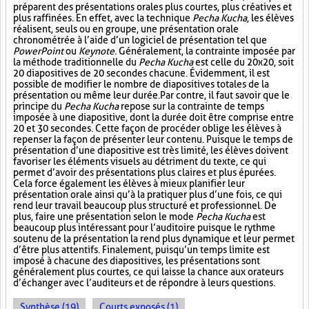
préparent des présentations orales plus courtes, plus créatives et
plus raffinées. En effet, avec la technique
Pecha Kucha
, les élèves
réalisent, seuls ou en groupe, une présentation orale
chronométrée à l’aide d’un logiciel de présentation tel que
PowerPoint
ou
Keynote
. Généralement, la contrainte imposée par
la méthode traditionnelle du
Pecha Kucha
est celle du 20x20, soit
20 diapositives de 20 secondes chacune. Évidemment, il est
possible de modifier le nombre de diapositives totales de la
présentation ou même leur durée. Par contre, il faut savoir que le
principe du
Pecha Kucha
repose sur la contrainte de temps
imposée à une diapositive, dont la durée doit être comprise entre
20 et 30 secondes. Cette façon de procéder oblige les élèves à
repenser la façon de présenter leur contenu. Puisque le temps de
présentation d’une diapositive est très limité, les élèves doivent
favoriser les éléments visuels au détriment du texte, ce qui
permet d’avoir des présentations plus claires et plus épurées.
Cela force également les élèves à mieux planifier leur
présentation orale ainsi qu’à la pratiquer plus d’une fois, ce qui
rend leur travail beaucoup plus structuré et professionnel. De
plus, faire une présentation selon le mode
Pecha Kucha
est
beaucoup plus intéressant pour l’auditoire puisque le rythme
soutenu de la présentation la rend plus dynamique et leur permet
d’être plus attentifs. Finalement, puisqu’un temps limite est
imposé à chacune des diapositives, les présentations sont
généralement plus courtes, ce qui laisse la chance aux orateurs
d’échanger avec l’auditeurs et de répondre à leurs questions.
Synthèse (19)
Courts exposés (1)