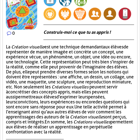
Construis-moi ce que tu as appris !
0
La
Création visuelle
est une technique demandant aux élèves de
représenter de manière imagée et concrète un concept, une
expérience vécue, un phénomène, un objet, une idée ou encore,
une technologie. Cette représentation peut très bien s'inspirer de
la réalité, comme elle peut provenir de l'imaginaire des élèves.
De plus, elle peut prendre diverses formes selon les notions qui
doivent être représentées : une affiche, un dessin, un collage, une
vidéo, une maquette, une sculpture, une reproduction miniature,
etc. Non seulement les
Créations visuelles
peuvent servir
à concrétiser des concepts appris, mais elles peuvent
aussi permettre aux élèves d'exprimer leurs pensées,
leurs convictions, leurs expériences ou encore des questions qui
sont encore sans réponse pour eux. Une telle activité permet à
l'enseignant ainsi qu'aux autres élèves de voir comment les
apprentissages des auteurs de la
Création visuelle
sont perçus,
compris et intégrés. En somme, les
Créations visuelles
permettent
aux élèves de réaliser un apprentissage en perpétuelle
confrontation avec la réalité.