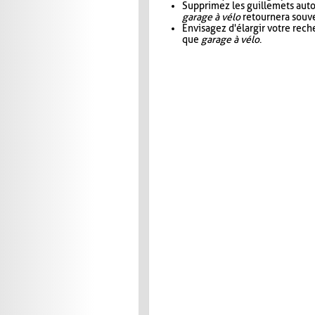
Supprimez les guillemets aut
garage à vélo
retournera souve
Envisagez d'élargir votre rec
que
garage à vélo
.