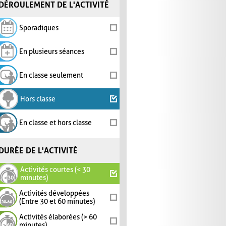
DÉROULEMENT DE L'ACTIVITÉ
Sporadiques
En plusieurs séances
En classe seulement
Hors classe
En classe et hors classe
DURÉE DE L'ACTIVITÉ
Activités courtes (< 30
minutes)
Activités développées
(Entre 30 et 60 minutes)
Activités élaborées (> 60
minutes)