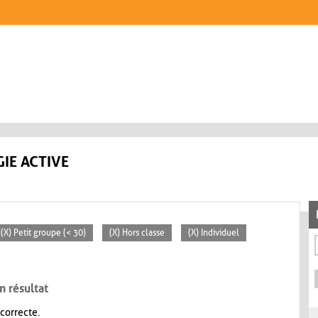
IE ACTIVE
(X) Petit groupe (< 30)
(X) Hors classe
(X) Individuel
n résultat
 correcte.