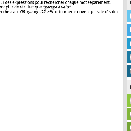
our des expressions pour rechercher chaque mot séparément.
nt plus de résultat que
"garage à vélo"
.
herche avec
OR
.
garage OR vélo
retournera souvent plus de résultat