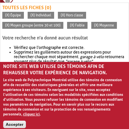
TOUTES LES FICHES (0)
(X) Équipe
(X) Individuel
(X) Hors classe
(X) Moyen groupe (entre 30 et 100)
(X) Faible
(X) Moyenne
Votre recherche n'a donné aucun résultat
Vérifiez que l'orthographe est correcte.
Supprimez les guillemets autour des expressions pour
rechercher chaque mot séparément.
garage à vélo
retournera
souvent plus de résultat que
"garage à vélo"
.
NOTRE SITE WEB UTILISE DES TÉMOINS AFIN DE
Envisagez d'élargir votre recherche avec
OR
.
garage OR vélo
retournera souvent plus de résultat que
garage à vélo
.
REHAUSSER VOTRE EXPÉRIENCE DE NAVIGATION.
Le site web de Polytechnique Montréal utilise des témoins de connexion
afin de recueillir des statistiques générales et offrir une meilleure
expérience à ses visiteurs. En naviguant sur le site, vous acceptez
l’utilisation de ces témoins selon les modalités spécifiées aux conditions
d’utilisation. Vous pouvez refuser les témoins de connexion en modifiant
vos paramètres de navigation. Pour en savoir plus sur le recours aux
témoins de connexion et sur la protection de vos renseignements
personnels,
cliquez ici
.
Avis de confidentialité et conditions d’utilisation
Accepter