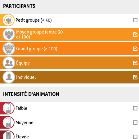
PARTICIPANTS
Petit groupe (< 30)
Moyen groupe (entre 30
et 100)
Grand groupe (> 100)
Équipe
Individuel
INTENSITÉ D'ANIMATION
Faible
Moyenne
Élevée