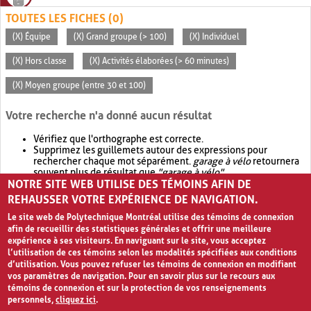
TOUTES LES FICHES (0)
(X) Équipe
(X) Grand groupe (> 100)
(X) Individuel
(X) Hors classe
(X) Activités élaborées (> 60 minutes)
(X) Moyen groupe (entre 30 et 100)
Votre recherche n'a donné aucun résultat
Vérifiez que l'orthographe est correcte.
Supprimez les guillemets autour des expressions pour
rechercher chaque mot séparément.
garage à vélo
retournera
souvent plus de résultat que
"garage à vélo"
.
NOTRE SITE WEB UTILISE DES TÉMOINS AFIN DE
Envisagez d'élargir votre recherche avec
OR
.
garage OR vélo
retournera souvent plus de résultat que
garage à vélo
.
REHAUSSER VOTRE EXPÉRIENCE DE NAVIGATION.
Le site web de Polytechnique Montréal utilise des témoins de connexion
afin de recueillir des statistiques générales et offrir une meilleure
expérience à ses visiteurs. En naviguant sur le site, vous acceptez
l’utilisation de ces témoins selon les modalités spécifiées aux conditions
d’utilisation. Vous pouvez refuser les témoins de connexion en modifiant
vos paramètres de navigation. Pour en savoir plus sur le recours aux
témoins de connexion et sur la protection de vos renseignements
personnels,
cliquez ici
.
Avis de confidentialité et conditions d’utilisation