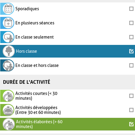
Sporadiques
En plusieurs séances
En classe seulement
Hors classe
En classe et hors classe
DURÉE DE L'ACTIVITÉ
Activités courtes (< 30
minutes)
Activités développées
(Entre 30 et 60 minutes)
Activités élaborées (> 60
minutes)