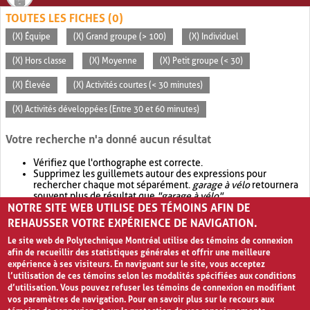
TOUTES LES FICHES (0)
(X) Équipe
(X) Grand groupe (> 100)
(X) Individuel
(X) Hors classe
(X) Moyenne
(X) Petit groupe (< 30)
(X) Élevée
(X) Activités courtes (< 30 minutes)
(X) Activités développées (Entre 30 et 60 minutes)
Votre recherche n'a donné aucun résultat
Vérifiez que l'orthographe est correcte.
Supprimez les guillemets autour des expressions pour
rechercher chaque mot séparément.
garage à vélo
retournera
souvent plus de résultat que
"garage à vélo"
.
NOTRE SITE WEB UTILISE DES TÉMOINS AFIN DE
Envisagez d'élargir votre recherche avec
OR
.
garage OR vélo
retournera souvent plus de résultat que
garage à vélo
.
REHAUSSER VOTRE EXPÉRIENCE DE NAVIGATION.
Le site web de Polytechnique Montréal utilise des témoins de connexion
afin de recueillir des statistiques générales et offrir une meilleure
expérience à ses visiteurs. En naviguant sur le site, vous acceptez
l’utilisation de ces témoins selon les modalités spécifiées aux conditions
d’utilisation. Vous pouvez refuser les témoins de connexion en modifiant
vos paramètres de navigation. Pour en savoir plus sur le recours aux