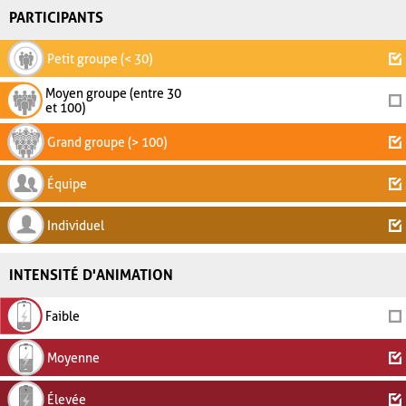
PARTICIPANTS
Petit groupe (< 30)
Moyen groupe (entre 30
et 100)
Grand groupe (> 100)
Équipe
Individuel
INTENSITÉ D'ANIMATION
Faible
Moyenne
Élevée