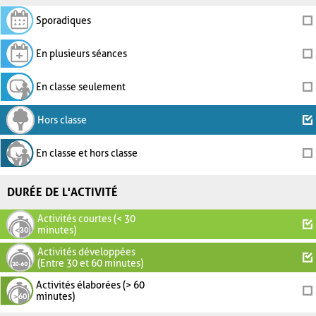
Sporadiques
En plusieurs séances
En classe seulement
Hors classe
En classe et hors classe
DURÉE DE L'ACTIVITÉ
Activités courtes (< 30
minutes)
Activités développées
(Entre 30 et 60 minutes)
Activités élaborées (> 60
minutes)