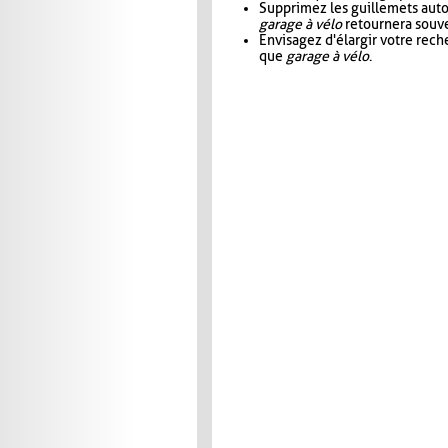
Supprimez les guillemets aut
garage à vélo
retournera souve
Envisagez d'élargir votre rec
que
garage à vélo
.