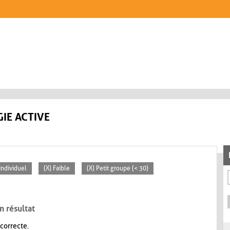
IE ACTIVE
 Individuel
(X) Faible
(X) Petit groupe (< 30)
n résultat
 correcte.