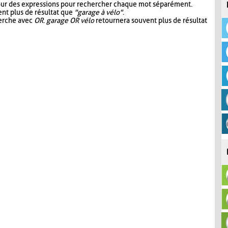
our des expressions pour rechercher chaque mot séparément.
nt plus de résultat que
"garage à vélo"
.
herche avec
OR
.
garage OR vélo
retournera souvent plus de résultat