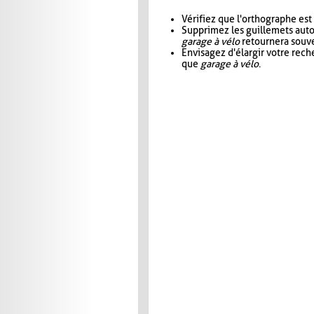
Vérifiez que l'orthographe est
Supprimez les guillemets aut
garage à vélo
retournera souve
Envisagez d'élargir votre rec
que
garage à vélo
.