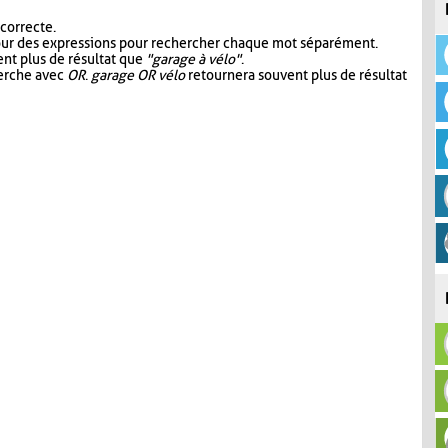
 correcte.
our des expressions pour rechercher chaque mot séparément.
nt plus de résultat que
"garage à vélo"
.
herche avec
OR
.
garage OR vélo
retournera souvent plus de résultat