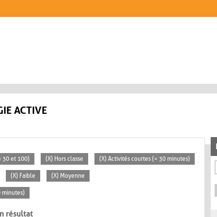
IE ACTIVE
 30 et 100)
(X) Hors classe
(X) Activités courtes (< 30 minutes)
(X) Faible
(X) Moyenne
0 minutes)
n résultat