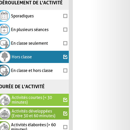
DÉROULEMENT DE L'ACTIVITÉ
Sporadiques
En plusieurs séances
En classe seulement
Hors classe
En classe et hors classe
DURÉE DE L'ACTIVITÉ
Activités courtes (< 30
minutes)
Activités développées
(Entre 30 et 60 minutes)
Activités élaborées (> 60
minutes)