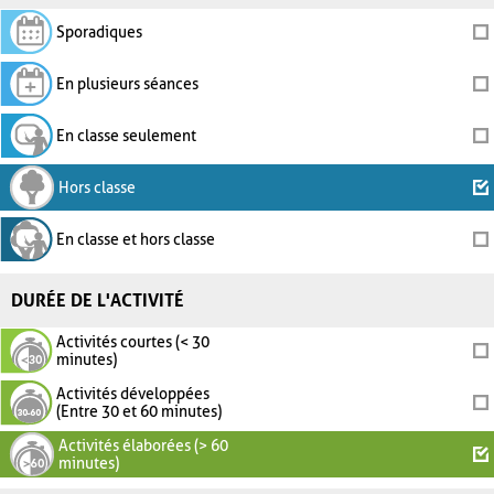
Sporadiques
En plusieurs séances
En classe seulement
Hors classe
En classe et hors classe
DURÉE DE L'ACTIVITÉ
Activités courtes (< 30
minutes)
Activités développées
(Entre 30 et 60 minutes)
Activités élaborées (> 60
minutes)