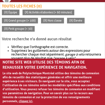
TOUTES LES FICHES (0)
(X) Équipe
(X) Activités élaborées (> 60 minutes)
(X) Grand groupe (> 100)
(X) Hors classe
(X) Élevée
(X) Petit groupe (< 30)
Votre recherche n'a donné aucun résultat
Vérifiez que l'orthographe est correcte.
Supprimez les guillemets autour des expressions pour
rechercher chaque mot séparément.
garage à vélo
retournera
souvent plus de résultat que
"garage à vélo"
.
NOTRE SITE WEB UTILISE DES TÉMOINS AFIN DE
Envisagez d'élargir votre recherche avec
OR
.
garage OR vélo
retournera souvent plus de résultat que
garage à vélo
.
REHAUSSER VOTRE EXPÉRIENCE DE NAVIGATION.
Le site web de Polytechnique Montréal utilise des témoins de connexion
afin de recueillir des statistiques générales et offrir une meilleure
expérience à ses visiteurs. En naviguant sur le site, vous acceptez
l’utilisation de ces témoins selon les modalités spécifiées aux conditions
d’utilisation. Vous pouvez refuser les témoins de connexion en modifiant
vos paramètres de navigation. Pour en savoir plus sur le recours aux
témoins de connexion et sur la protection de vos renseignements
personnels,
cliquez ici
.
Avis de confidentialité et conditions d’utilisation