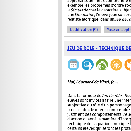
apprenants de mieux comprendre et 
exemple les problèmes d'ordre soc
la
Simulation
par le caractère subjec
une
Simulation
, l'élève joue son p
réaliste alors que, dans un
Jeu de rô
Ludification (9)
Mise en appli
JEU DE RÔLE - TECHNIQUE D
Moi, Léornard de Vinci, je...
Dans la formule du
Jeu de rôle - Te
élèves sont invités à faire une int
subjective du rôle d'un personnage
précise afin de mieux comprendre 
justifient des comportements. L’él
d’action quant à la manière d’interp
technique de l'aquarium implique l'
certains élèves qui seront les prota