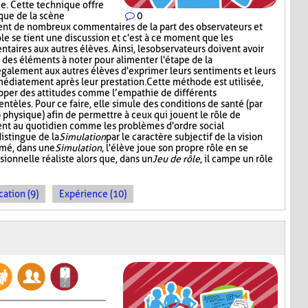
e. Cette technique offre
tique de la scène
0
ment de nombreux commentaires de la part des observateurs et
ôle se tient une discussion et c'est à ce moment que les
aires aux autres élèves. Ainsi, les observateurs doivent avoir
t des éléments à noter pour alimenter l'étape de la
également aux autres élèves d'exprimer leurs sentiments et leurs
médiatement après leur prestation. Cette méthode est utilisée,
opper des attitudes comme l’empathie de différents
entèles. Pour ce faire, elle simule des conditions de santé (par
p physique) afin de permettre à ceux qui jouent le rôle de
ent au quotidien comme les problèmes d'ordre social
distingue de la
Simulation
par le caractère subjectif de la vision
umé, dans une
Simulation
, l'élève joue son propre rôle en se
sionnelle réaliste alors que, dans un
Jeu de rôle
, il campe un rôle
cation (9)
Expérience (10)