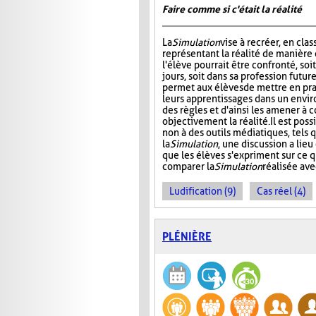
Faire comme si c'était la réalité
La
Simulation
vise à recréer, en clas
représentant la réalité de manière 
l'élève pourrait être confronté, soit
jours, soit dans sa profession futur
permet aux élèves de mettre en pra
leurs apprentissages dans un envi
des règles et d'ainsi les amener à
objectivement la réalité. Il est poss
non à des outils médiatiques, tels 
la
Simulation
, une discussion a lie
que les élèves s'expriment sur ce 
comparer la
Simulation
réalisée ave
Ludification (9)
Cas réel (4)
PLÉNIÈRE