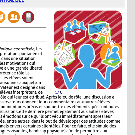
ENTRALISÉE
chnique centralisée
, les
erprétation spontanée et
 dans une situation
les motivations qui
ve a une grande liberté
réter ce rôle. La
 les élèves soient
 personnes auxquels un
ervateur est désigné dans
élèves interprètent, de
0
le qui leur est attribué. Après le jeu de rôle, une discussion a
observateurs donnent leurs commentaires aux autres élèves.
 commentaires précis et soumettre des éléments qu'ils ont notés
iscussion. Cette dernière permet également aux autres élèves
rs émotions sur ce qu'ils ont vécu immédiatement après leur
isée, entre autres, dans le but de développer des attitudes comme
nels envers certaines clientèles. Pour ce faire, elle simule des
logies visuelles, handicap physique) afin de permettre aux