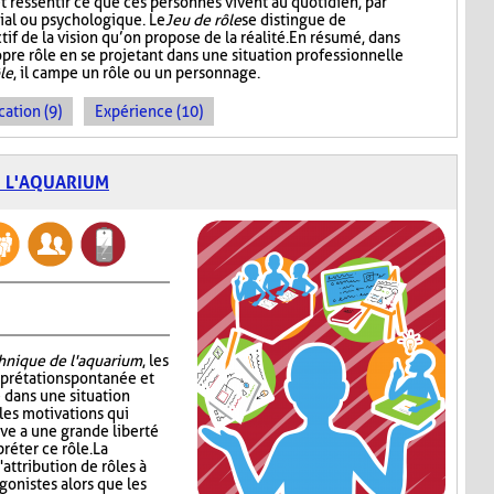
ressentir ce que ces personnes vivent au quotidien, par
ial ou psychologique. Le
Jeu de rôle
se distingue de
tif de la vision qu’on propose de la réalité. En résumé, dans
ropre rôle en se projetant dans une situation professionnelle
le
, il campe un rôle ou un personnage.
cation (9)
Expérience (10)
E L'AQUARIUM
chnique de l'aquarium
, les
erprétation spontanée et
 dans une situation
les motivations qui
ève a une grande liberté
réter ce rôle. La
attribution de rôles à
gonistes alors que les