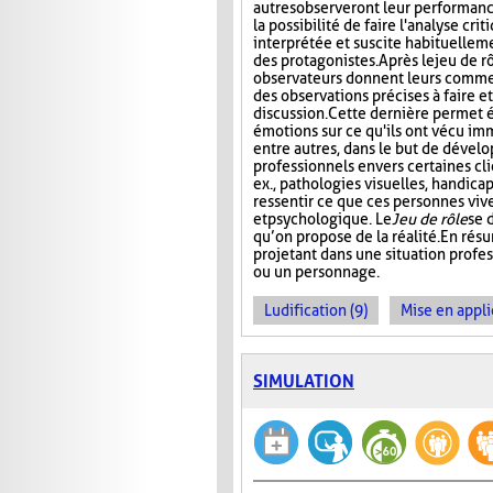
autres observeront leur performanc
la possibilité de faire l'analyse cri
interprétée et suscite habituelle
des protagonistes. Après le jeu de r
observateurs donnent leurs comment
des observations précises à faire e
discussion. Cette dernière permet 
émotions sur ce qu'ils ont vécu im
entre autres, dans le but de dével
professionnels envers certaines cli
ex., pathologies visuelles, handica
ressentir ce que ces personnes viv
et psychologique. Le
Jeu de rôle
se 
qu’on propose de la réalité. En rés
projetant dans une situation profes
ou un personnage.
Ludification (9)
Mise en appli
SIMULATION