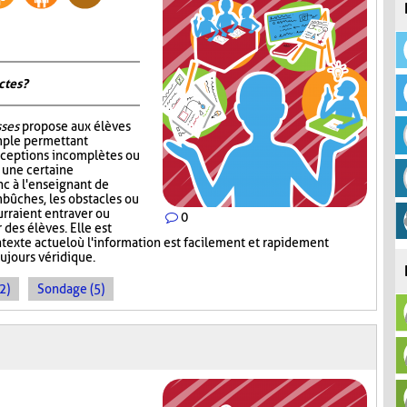
tes ?
sses
propose aux élèves
mple permettant
nceptions incomplètes ou
r une certaine
c à l'enseignant de
mbûches, les obstacles ou
rraient entraver ou
0
des élèves. Elle est
ntexte actuel où l'information est facilement et rapidement
oujours véridique.
2)
Sondage (5)