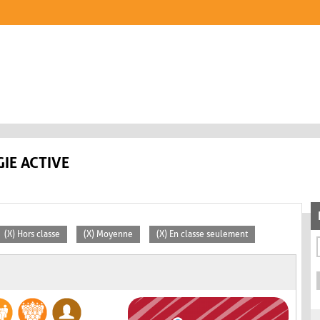
IE ACTIVE
(X) Hors classe
(X) Moyenne
(X) En classe seulement