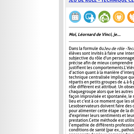
JEU DE RÔLE - TECHNIQUE C
Moi, Léornard de Vinci, je...
Dans la formule du
Jeu de rôle - Te
élèves sont invités à faire une int
subjective du rôle d'un personnage
précise afin de mieux comprendre 
justifient les comportements. L’élè
d’action quant à la manière d’interp
technique centralisée implique que
répartis en petits groupes de 4 à 6
rôle différent est attribué. Un obs
chaque groupe alors que les autres 
façon improvisée et spontanée, le rô
lieu et c'est à ce moment que les 
Les observateurs doivent faire des
pour alimenter cette étape de la d
d'exprimer leurs sentiments et leu
prestation. Cette méthode est util
l’empathie de différents profession
conditions de santé (par ex., patho