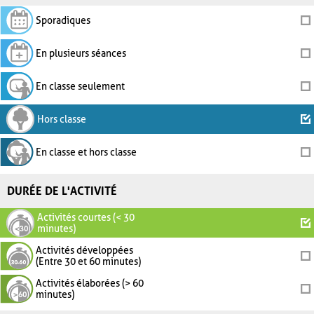
Sporadiques
En plusieurs séances
En classe seulement
Hors classe
En classe et hors classe
DURÉE DE L'ACTIVITÉ
Activités courtes (< 30
minutes)
Activités développées
(Entre 30 et 60 minutes)
Activités élaborées (> 60
minutes)