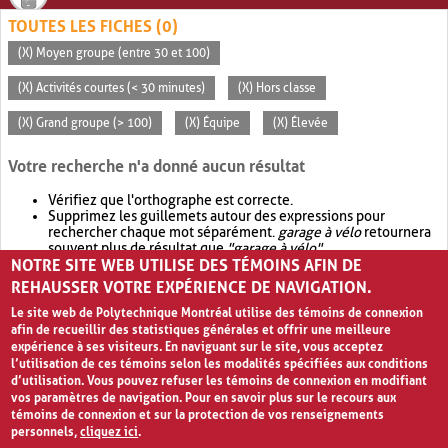
TOUTES LES FICHES (0)
(X) Moyen groupe (entre 30 et 100)
(X) Activités courtes (< 30 minutes)
(X) Hors classe
(X) Grand groupe (> 100)
(X) Équipe
(X) Élevée
Votre recherche n'a donné aucun résultat
Vérifiez que l'orthographe est correcte.
Supprimez les guillemets autour des expressions pour
rechercher chaque mot séparément.
garage à vélo
retournera
souvent plus de résultat que
"garage à vélo"
.
NOTRE SITE WEB UTILISE DES TÉMOINS AFIN DE
Envisagez d'élargir votre recherche avec
OR
.
garage OR vélo
retournera souvent plus de résultat que
garage à vélo
.
REHAUSSER VOTRE EXPÉRIENCE DE NAVIGATION.
Le site web de Polytechnique Montréal utilise des témoins de connexion
afin de recueillir des statistiques générales et offrir une meilleure
expérience à ses visiteurs. En naviguant sur le site, vous acceptez
l’utilisation de ces témoins selon les modalités spécifiées aux conditions
d’utilisation. Vous pouvez refuser les témoins de connexion en modifiant
vos paramètres de navigation. Pour en savoir plus sur le recours aux
témoins de connexion et sur la protection de vos renseignements
personnels,
cliquez ici
.
Avis de confidentialité et conditions d’utilisation