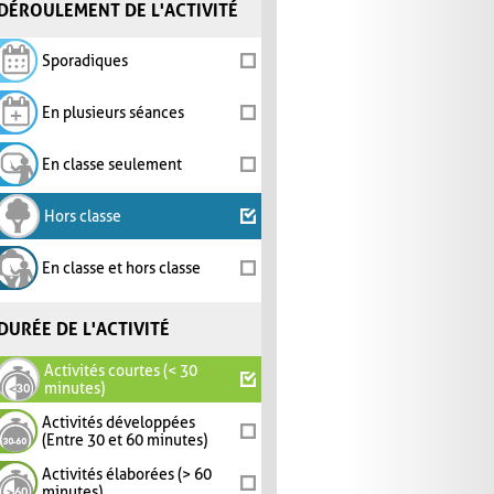
DÉROULEMENT DE L'ACTIVITÉ
Sporadiques
En plusieurs séances
En classe seulement
Hors classe
En classe et hors classe
DURÉE DE L'ACTIVITÉ
Activités courtes (< 30
minutes)
Activités développées
(Entre 30 et 60 minutes)
Activités élaborées (> 60
minutes)