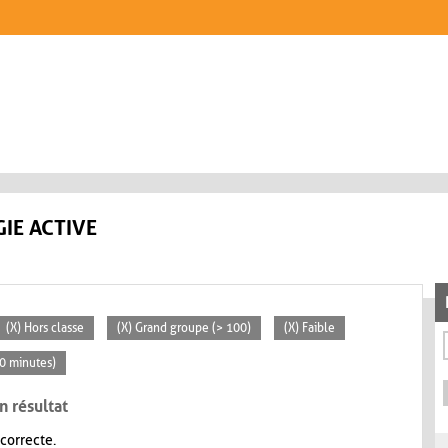
IE ACTIVE
(X) Hors classe
(X) Grand groupe (> 100)
(X) Faible
30 minutes)
n résultat
 correcte.