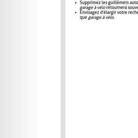
Supprimez les guillemets aut
garage à vélo
retournera souve
Envisagez d'élargir votre rec
que
garage à vélo
.