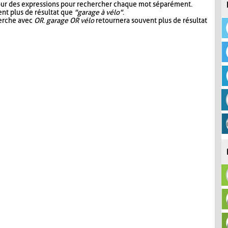
our des expressions pour rechercher chaque mot séparément.
nt plus de résultat que
"garage à vélo"
.
herche avec
OR
.
garage OR vélo
retournera souvent plus de résultat