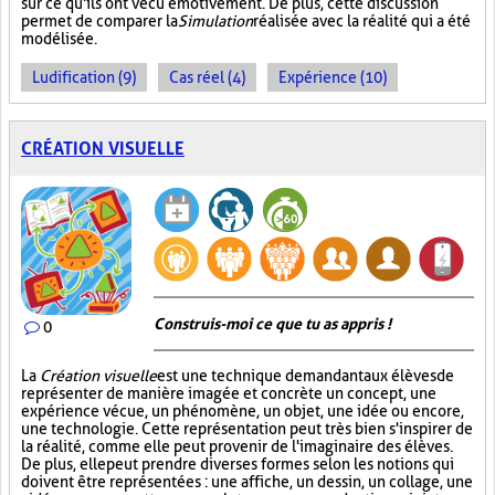
sur ce qu'ils ont vécu émotivement. De plus, cette discussion
permet de comparer la
Simulation
réalisée avec la réalité qui a été
modélisée.
Ludification (9)
Cas réel (4)
Expérience (10)
CRÉATION VISUELLE
Construis-moi ce que tu as appris !
0
La
Création visuelle
est une technique demandant aux élèves de
représenter de manière imagée et concrète un concept, une
expérience vécue, un phénomène, un objet, une idée ou encore,
une technologie. Cette représentation peut très bien s'inspirer de
la réalité, comme elle peut provenir de l'imaginaire des élèves.
De plus, elle peut prendre diverses formes selon les notions qui
doivent être représentées : une affiche, un dessin, un collage, une