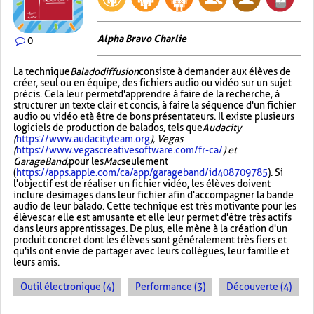
Alpha Bravo Charlie
0
La technique
Baladodiffusion
consiste à demander aux élèves de
créer, seul ou en équipe, des fichiers audio ou vidéo sur un sujet
précis. Cela leur permet d'apprendre à faire de la recherche, à
structurer un texte clair et concis, à faire la séquence d'un fichier
audio ou vidéo et à être de bons présentateurs. Il existe plusieurs
logiciels de production de balados, tels que
Audacity
(
https://www.audacityteam.org
), Vegas
(
https://www.vegascreativesoftware.com/fr-ca/
) et
GarageBand,
pour les
Mac
seulement
(
https://apps.apple.com/ca/app/garageband/id408709785
). Si
l'objectif est de réaliser un fichier vidéo, les élèves doivent
inclure des images dans leur fichier afin d'accompagner la bande
audio de leur balado. Cette technique est très motivante pour les
élèves car elle est amusante et elle leur permet d'être très actifs
dans leurs apprentissages. De plus, elle mène à la création d'un
produit concret dont les élèves sont généralement très fiers et
qu'ils ont envie de partager avec leurs collègues, leur famille et
leurs amis.
Outil électronique (4)
Performance (3)
Découverte (4)