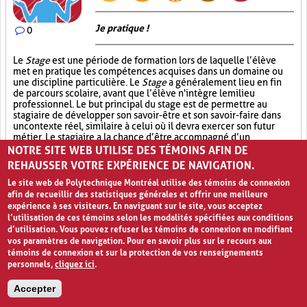
Je pratique !
0
Le
Stage
est une période de formation lors de laquelle l’élève
met en pratique les compétences acquises dans un domaine ou
une discipline particulière. Le
Stage
a généralement lieu en fin
de parcours scolaire, avant que l’élève n'intègre le milieu
professionnel. Le but principal du stage est de permettre au
stagiaire de développer son savoir-être et son savoir-faire dans
un contexte réel, similaire à celui où il devra exercer son futur
métier. Le stagiaire a la chance d’être accompagné d’un
formateur qui guidera ses pas et qui veillera à l’outiller avec des
NOTRE SITE WEB UTILISE DES TÉMOINS AFIN DE
éléments et des savoirs nécessaires à l’accomplissement de la
REHAUSSER VOTRE EXPÉRIENCE DE NAVIGATION.
tâche exigée, et ce en vue de le préparer à occuper un poste
particulier. L’élève stagiaire demeure, tout au long du stage,
Le site web de Polytechnique Montréal utilise des témoins de connexion
supervisé par son enseignant qui s’assure du bon déroulement du
afin de recueillir des statistiques générales et offrir une meilleure
stage tant sur le plan pratique que sur le plan organisationnel. Le
expérience à ses visiteurs. En naviguant sur le site, vous acceptez
stage prend fin lorsque l’élève remet à son enseignant un rapport
l’utilisation de ces témoins selon les modalités spécifiées aux conditions
de stage comportant une analyse rétrospective de ses
d’utilisation. Vous pouvez refuser les témoins de connexion en modifiant
apprentissages ainsi qu’une évaluation du formateur de stage.
vos paramètres de navigation. Pour en savoir plus sur le recours aux
témoins de connexion et sur la protection de vos renseignements
Cas réel (4)
Approfondissement des connaissances (17)
personnels,
cliquez ici
.
Mise en application (9)
Accepter