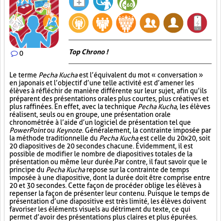
Top Chrono !
0
Le terme
Pecha Kucha
est l’équivalent du mot « conversation »
en japonais et l’objectif d’une telle activité est d’amener les
élèves à réfléchir de manière différente sur leur sujet, afin qu’ils
préparent des présentations orales plus courtes, plus créatives et
plus raffinées. En effet, avec la technique
Pecha Kucha
, les élèves
réalisent, seuls ou en groupe, une présentation orale
chronométrée à l’aide d’un logiciel de présentation tel que
PowerPoint
ou
Keynote
. Généralement, la contrainte imposée par
la méthode traditionnelle du
Pecha Kucha
est celle du 20x20, soit
20 diapositives de 20 secondes chacune. Évidemment, il est
possible de modifier le nombre de diapositives totales de la
présentation ou même leur durée. Par contre, il faut savoir que le
principe du
Pecha Kucha
repose sur la contrainte de temps
imposée à une diapositive, dont la durée doit être comprise entre
20 et 30 secondes. Cette façon de procéder oblige les élèves à
repenser la façon de présenter leur contenu. Puisque le temps de
présentation d’une diapositive est très limité, les élèves doivent
favoriser les éléments visuels au détriment du texte, ce qui
permet d’avoir des présentations plus claires et plus épurées.