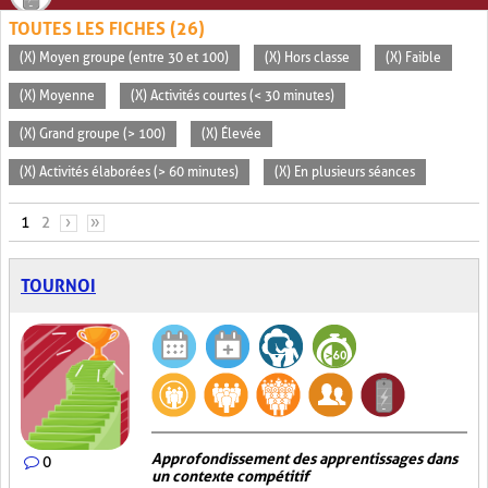
TOUTES LES FICHES (26)
(X) Moyen groupe (entre 30 et 100)
(X) Hors classe
(X) Faible
(X) Moyenne
(X) Activités courtes (< 30 minutes)
(X) Grand groupe (> 100)
(X) Élevée
(X) Activités élaborées (> 60 minutes)
(X) En plusieurs séances
PAGES
1
2
›
»
TOURNOI
Approfondissement des apprentissages dans
0
un contexte compétitif