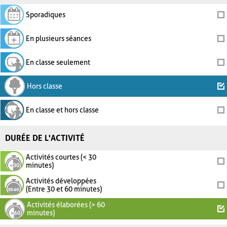
Sporadiques
En plusieurs séances
En classe seulement
Hors classe
En classe et hors classe
DURÉE DE L'ACTIVITÉ
Activités courtes (< 30
minutes)
Activités développées
(Entre 30 et 60 minutes)
Activités élaborées (> 60
minutes)