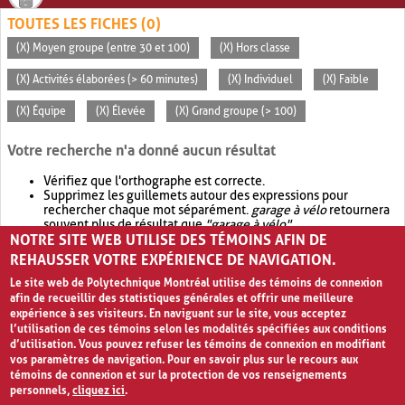
TOUTES LES FICHES (0)
(X) Moyen groupe (entre 30 et 100)
(X) Hors classe
(X) Activités élaborées (> 60 minutes)
(X) Individuel
(X) Faible
(X) Équipe
(X) Élevée
(X) Grand groupe (> 100)
Votre recherche n'a donné aucun résultat
Vérifiez que l'orthographe est correcte.
Supprimez les guillemets autour des expressions pour
rechercher chaque mot séparément.
garage à vélo
retournera
souvent plus de résultat que
"garage à vélo"
.
NOTRE SITE WEB UTILISE DES TÉMOINS AFIN DE
Envisagez d'élargir votre recherche avec
OR
.
garage OR vélo
retournera souvent plus de résultat que
garage à vélo
.
REHAUSSER VOTRE EXPÉRIENCE DE NAVIGATION.
Le site web de Polytechnique Montréal utilise des témoins de connexion
afin de recueillir des statistiques générales et offrir une meilleure
expérience à ses visiteurs. En naviguant sur le site, vous acceptez
l’utilisation de ces témoins selon les modalités spécifiées aux conditions
d’utilisation. Vous pouvez refuser les témoins de connexion en modifiant
vos paramètres de navigation. Pour en savoir plus sur le recours aux
témoins de connexion et sur la protection de vos renseignements
personnels,
cliquez ici
.
Avis de confidentialité et conditions d’utilisation