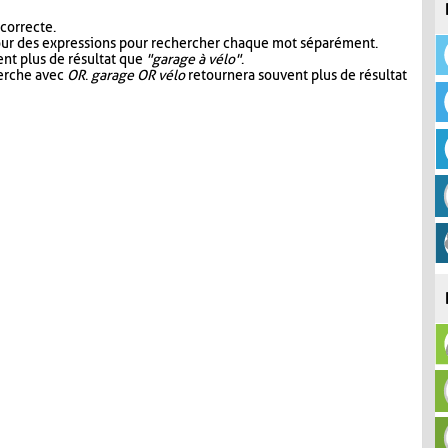
 correcte.
our des expressions pour rechercher chaque mot séparément.
nt plus de résultat que
"garage à vélo"
.
herche avec
OR
.
garage OR vélo
retournera souvent plus de résultat