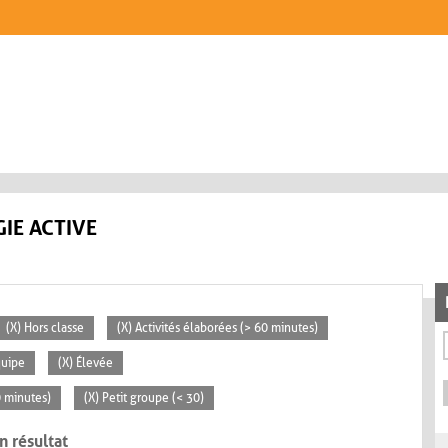
IE ACTIVE
(X) Hors classe
(X) Activités élaborées (> 60 minutes)
quipe
(X) Élevée
0 minutes)
(X) Petit groupe (< 30)
n résultat