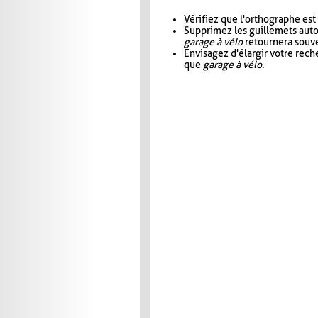
Vérifiez que l'orthographe est
Supprimez les guillemets aut
garage à vélo
retournera souve
Envisagez d'élargir votre rec
que
garage à vélo
.