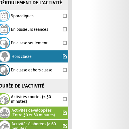
DÉROULEMENT DE L'ACTIVITÉ
Sporadiques
En plusieurs séances
En classe seulement
Hors classe
En classe et hors classe
DURÉE DE L'ACTIVITÉ
Activités courtes (< 30
minutes)
Activités développées
(Entre 30 et 60 minutes)
Activités élaborées (> 60
minutes)