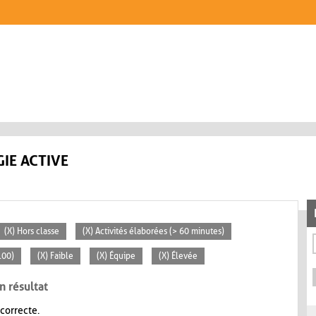
IE ACTIVE
(X) Hors classe
(X) Activités élaborées (> 60 minutes)
100)
(X) Faible
(X) Équipe
(X) Élevée
n résultat
 correcte.