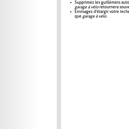
Supprimez les guillemets aut
garage à vélo
retournera souve
Envisagez d'élargir votre rec
que
garage à vélo
.