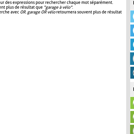
our des expressions pour rechercher chaque mot séparément.
nt plus de résultat que
"garage à vélo"
.
herche avec
OR
.
garage OR vélo
retournera souvent plus de résultat