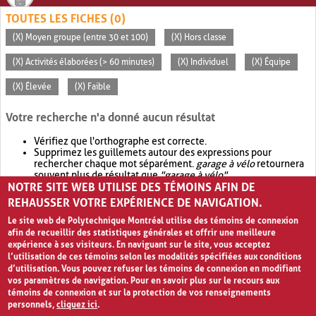
TOUTES LES FICHES (0)
(X) Moyen groupe (entre 30 et 100)
(X) Hors classe
(X) Activités élaborées (> 60 minutes)
(X) Individuel
(X) Équipe
(X) Élevée
(X) Faible
Votre recherche n'a donné aucun résultat
Vérifiez que l'orthographe est correcte.
Supprimez les guillemets autour des expressions pour
rechercher chaque mot séparément.
garage à vélo
retournera
souvent plus de résultat que
"garage à vélo"
.
NOTRE SITE WEB UTILISE DES TÉMOINS AFIN DE
Envisagez d'élargir votre recherche avec
OR
.
garage OR vélo
retournera souvent plus de résultat que
garage à vélo
.
REHAUSSER VOTRE EXPÉRIENCE DE NAVIGATION.
Le site web de Polytechnique Montréal utilise des témoins de connexion
afin de recueillir des statistiques générales et offrir une meilleure
expérience à ses visiteurs. En naviguant sur le site, vous acceptez
l’utilisation de ces témoins selon les modalités spécifiées aux conditions
d’utilisation. Vous pouvez refuser les témoins de connexion en modifiant
vos paramètres de navigation. Pour en savoir plus sur le recours aux
témoins de connexion et sur la protection de vos renseignements
personnels,
cliquez ici
.
Avis de confidentialité et conditions d’utilisation