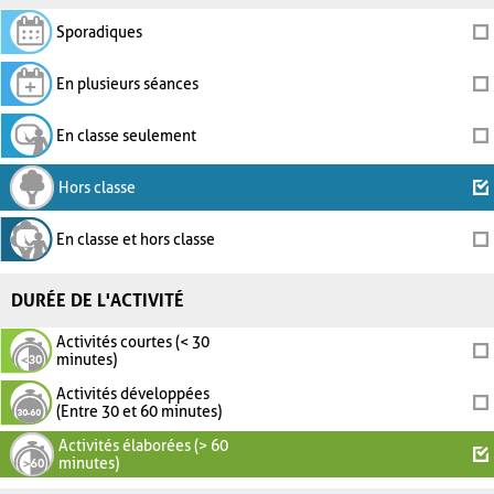
Sporadiques
En plusieurs séances
En classe seulement
Hors classe
En classe et hors classe
DURÉE DE L'ACTIVITÉ
Activités courtes (< 30
minutes)
Activités développées
(Entre 30 et 60 minutes)
Activités élaborées (> 60
minutes)