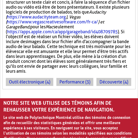
structurer un texte clair et concis, à faire la séquence d'un fichier
audio ou vidéo et à être de bons présentateurs. Il existe plusieurs
logiciels de production de balados, tels que
Audacity
(
https://www.audacityteam.org
), Vegas
(
https://www.vegascreativesoftware.com/fr-ca/
) et
GarageBand,
pour les
Mac
seulement
(
https://apps.apple.com/ca/app/garageband/id408709785
). Si
l'objectif est de réaliser un fichier vidéo, les élèves doivent
inclure des images dans leur fichier afin d'accompagner la bande
audio de leur balado. Cette technique est très motivante pour les
élèves car elle est amusante et elle leur permet d'être très actifs
dans leurs apprentissages. De plus, elle mène à la création d'un
produit concret dont les élèves sont généralement très fiers et
qu'ils ont envie de partager avec leurs collègues, leur famille et
leurs amis.
Outil électronique (4)
Performance (3)
Découverte (4)
PAGES
NOTRE SITE WEB UTILISE DES TÉMOINS AFIN DE
1
2
›
»
REHAUSSER VOTRE EXPÉRIENCE DE NAVIGATION.
Le site web de Polytechnique Montréal utilise des témoins de connexion
afin de recueillir des statistiques générales et offrir une meilleure
expérience à ses visiteurs. En naviguant sur le site, vous acceptez
l’utilisation de ces témoins selon les modalités spécifiées aux conditions