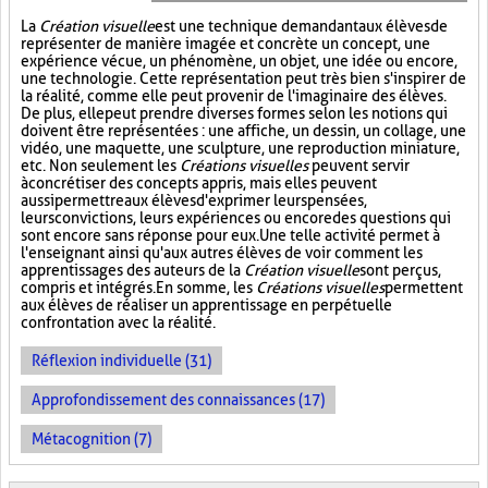
La
Création visuelle
est une technique demandant aux élèves de
représenter de manière imagée et concrète un concept, une
expérience vécue, un phénomène, un objet, une idée ou encore,
une technologie. Cette représentation peut très bien s'inspirer de
la réalité, comme elle peut provenir de l'imaginaire des élèves.
De plus, elle peut prendre diverses formes selon les notions qui
doivent être représentées : une affiche, un dessin, un collage, une
vidéo, une maquette, une sculpture, une reproduction miniature,
etc. Non seulement les
Créations visuelles
peuvent servir
à concrétiser des concepts appris, mais elles peuvent
aussi permettre aux élèves d'exprimer leurs pensées,
leurs convictions, leurs expériences ou encore des questions qui
sont encore sans réponse pour eux. Une telle activité permet à
l'enseignant ainsi qu'aux autres élèves de voir comment les
apprentissages des auteurs de la
Création visuelle
sont perçus,
compris et intégrés. En somme, les
Créations visuelles
permettent
aux élèves de réaliser un apprentissage en perpétuelle
confrontation avec la réalité.
Réflexion individuelle (31)
Approfondissement des connaissances (17)
Métacognition (7)