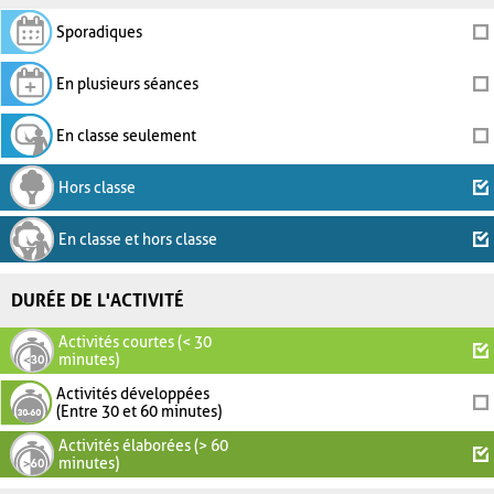
Sporadiques
En plusieurs séances
En classe seulement
Hors classe
En classe et hors classe
DURÉE DE L'ACTIVITÉ
Activités courtes (< 30
minutes)
Activités développées
(Entre 30 et 60 minutes)
Activités élaborées (> 60
minutes)