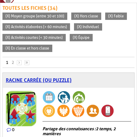
TOUTES LES FICHES (34)
(X) Moyen groupe (entre 30 et 100)
(X) Hors classe
(X) Faible
(X) Activités élaborées (> 60 minutes)
(X) Individuel
(X) Activités courtes (< 30 minutes)
(X) Équipe
(X) En classe et hors classe
PAGES
1
2
›
»
RACINE CARRÉE (OU PUZZLE)
Partage des connaissances : 2 temps, 2
0
manières