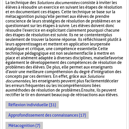
La technique des
Solutions documentées
consiste à inviter les
élèves à résoudre un exercice en suivant les étapes de résolution
et en documentant ces étapes. Cette technique se base sur la
métacagonition puisqu'elle permet aux élèves de prendre
conscience de leurs stratégies de résolution de problèmes en se
questionnant sur les étapes à suivre. Les élèves doivent donc
résoudre l'exercice en explicitant clairement pourquoi chacune
des étapes de résolution est suivie. Ils ne se contentent plus
seulement de trouver la bonne réponse. Ils réfléchissent plutôt à
leurs apprentissages et mettent en application leur pensée
analytique et critique, une compétence essentielle. Cette
technique pédagogique est non seulement facile à mettre en
place et aisément adaptée à diverses disciplines, mais elle favorise
également le développement des compétences de résolution de
problèmes des élèves. De plus, elle permet aux enseignants
d'avoir une meilleure compréhension du degré d'intégration des
concepts par ces derniers. En effet, grâce aux
Solutions
documentées
, les enseignants peuvent plus facilement déceler
les erreurs fréquentes ou les incompréhensions liées
aux méthodes de résolution de problèmes. Ensuite, ils peuvent
rectifier le tir en donnant beaucoup de rétroactions aux élèves.
Réflexion individuelle (31)
Approfondissement des connaissances (17)
Métacognition (7)