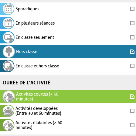
Sporadiques
En plusieurs séances
En classe seulement
Hors classe
En classe et hors classe
DURÉE DE L'ACTIVITÉ
Activités courtes (< 30
minutes)
Activités développées
(Entre 30 et 60 minutes)
Activités élaborées (> 60
minutes)