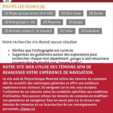
TOUTES LES FICHES (0)
(X) Moyen groupe (entre 30 et 100)
(X) Hors classe
(X) Élevée
(X) Petit groupe (< 30)
(X) Moyenne
(X) Équipe
(X) Activités courtes (< 30 minutes)
(X) Faible
(X) Individuel
Votre recherche n'a donné aucun résultat
Vérifiez que l'orthographe est correcte.
Supprimez les guillemets autour des expressions pour
rechercher chaque mot séparément.
garage à vélo
retournera
souvent plus de résultat que
"garage à vélo"
.
NOTRE SITE WEB UTILISE DES TÉMOINS AFIN DE
Envisagez d'élargir votre recherche avec
OR
.
garage OR vélo
retournera souvent plus de résultat que
garage à vélo
.
REHAUSSER VOTRE EXPÉRIENCE DE NAVIGATION.
Le site web de Polytechnique Montréal utilise des témoins de connexion
afin de recueillir des statistiques générales et offrir une meilleure
expérience à ses visiteurs. En naviguant sur le site, vous acceptez
l’utilisation de ces témoins selon les modalités spécifiées aux conditions
d’utilisation. Vous pouvez refuser les témoins de connexion en modifiant
vos paramètres de navigation. Pour en savoir plus sur le recours aux
témoins de connexion et sur la protection de vos renseignements
personnels,
cliquez ici
.
Avis de confidentialité et conditions d’utilisation