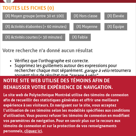
TOUTES LES FICHES (0)
(X) Moyen groupe (entre 30 et 100)
(X) Hors classe
(X) Élevée
(X) Activités élaborées (> 60 minutes)
(X) Moyenne
(X) Équipe
(X) Activités courtes (< 30 minutes)
(X) Faible
Votre recherche n'a donné aucun résultat
Vérifiez que l'orthographe est correcte.
Supprimez les guillemets autour des expressions pour
rechercher chaque mot séparément.
garage à vélo
retournera
souvent plus de résultat que
"garage à vélo"
.
NOTRE SITE WEB UTILISE DES TÉMOINS AFIN DE
Envisagez d'élargir votre recherche avec
OR
.
garage OR vélo
retournera souvent plus de résultat que
garage à vélo
.
REHAUSSER VOTRE EXPÉRIENCE DE NAVIGATION.
Le site web de Polytechnique Montréal utilise des témoins de connexion
afin de recueillir des statistiques générales et offrir une meilleure
expérience à ses visiteurs. En naviguant sur le site, vous acceptez
l’utilisation de ces témoins selon les modalités spécifiées aux conditions
d’utilisation. Vous pouvez refuser les témoins de connexion en modifiant
vos paramètres de navigation. Pour en savoir plus sur le recours aux
témoins de connexion et sur la protection de vos renseignements
personnels,
cliquez ici
.
Avis de confidentialité et conditions d’utilisation