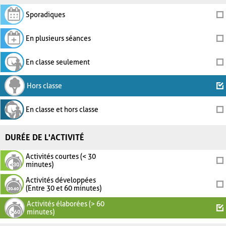
Sporadiques
En plusieurs séances
En classe seulement
Hors classe
En classe et hors classe
DURÉE DE L'ACTIVITÉ
Activités courtes (< 30
minutes)
Activités développées
(Entre 30 et 60 minutes)
Activités élaborées (> 60
minutes)