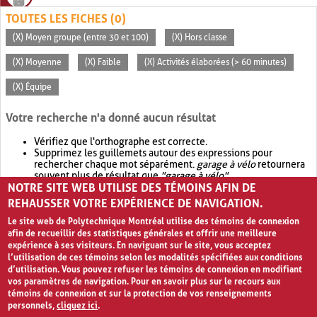
TOUTES LES FICHES (0)
(X) Moyen groupe (entre 30 et 100)
(X) Hors classe
(X) Moyenne
(X) Faible
(X) Activités élaborées (> 60 minutes)
(X) Équipe
Votre recherche n'a donné aucun résultat
Vérifiez que l'orthographe est correcte.
Supprimez les guillemets autour des expressions pour
rechercher chaque mot séparément.
garage à vélo
retournera
souvent plus de résultat que
"garage à vélo"
.
NOTRE SITE WEB UTILISE DES TÉMOINS AFIN DE
Envisagez d'élargir votre recherche avec
OR
.
garage OR vélo
retournera souvent plus de résultat que
garage à vélo
.
REHAUSSER VOTRE EXPÉRIENCE DE NAVIGATION.
Le site web de Polytechnique Montréal utilise des témoins de connexion
afin de recueillir des statistiques générales et offrir une meilleure
expérience à ses visiteurs. En naviguant sur le site, vous acceptez
l’utilisation de ces témoins selon les modalités spécifiées aux conditions
d’utilisation. Vous pouvez refuser les témoins de connexion en modifiant
vos paramètres de navigation. Pour en savoir plus sur le recours aux
témoins de connexion et sur la protection de vos renseignements
personnels,
cliquez ici
.
Avis de confidentialité et conditions d’utilisation