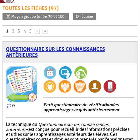
TOUTES LES FICHES (97)
(X) Moyen groupe (entre 30 et 100)
(X) Équipe
PAGES
1
2
3
4
5
›
»
QUESTIONNAIRE SUR LES CONNAISSANCES
ANTÉRIEURES
Petit questionnaire de vérification des
0
apprentissages acquis antérieurement
La technique du
Questionnaire sur les connaissances
antérieures
est conçue pour recueillir des informations précises
et utiles sur les apprentissages antérieurs des élèves. Ces
questionnaires courts et simples sont préparés par l'enseignant et