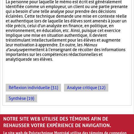
La personne pour laquelle le mémo est écrit est généralement
identifiée comme un employeur, un client ou une partie prenante
qui a besoin d’une telle analyse pour prendre des décisions
éclairées. Cette technique demande une mise en contexte réelle
et authentique lors de laquelle les élèves sont amenés à jouer un
rôle précis, celui d'un analyste en finance, en politique, en
environnement, en éducation, etc. Ainsi, puisque cet exercice
implique une mise en situation authentique, il devient
très stimulant intellectuellement pour les élèves et augmente
leur motivation à apprendre. En outre, les
Mémos
d'analyse
permettent à l'enseignant de récolter des informations
importantes sur les compétences rédactionnelles et
analytiques de ses élèves.
Réflexion individuelle (31)
Analyse critique (12)
Synthèse (19)
PAGES
NOTRE SITE WEB UTILISE DES TÉMOINS AFIN DE
1
2
3
4
5
›
»
REHAUSSER VOTRE EXPÉRIENCE DE NAVIGATION.
Le site web de Polytechnique Montréal utilise des témoins de connexion