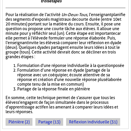
trois étapes
Pour la réalisation de l'activité
Un-Deux-Tous
, l'enseignant planifie
des segments d'exposés magistraux de courte durée (entre 10 et
20 minutes) portant sur la matière du cours. Ensuite, il pose une
question ou propose une courte tâche aux élèves. Il alloue une
minute pour y réfléchir seul (un). Cette étape est importante car
elle permet à l'élève de formuler une réponse élaborée. Puis,
l'enseignant invite les élèves à comparer leur réflexion en dyade
(deux). Quelques dyades partagent ensuite leurs idées à tout le
groupe (tous). Cette activité devrait donc se décliner en trois
grandes étapes :
Formulation d'une réponse individuelle à la question posée
Formulation d’une réponse en dyade (partage de la
réponse avec un coéquipier, écoute attentive de sa
réponse et création d'une nouvelle réponse plus élaborée
compte tenu de la mise en commun)
Partage de la réponse finale en plénière
En somme, cette technique permet de s'assurer que tous les
élèves s'engagent de façon simultanée dans le processus
d'apprentissage actif en les amenant à comparer leurs idées et
leurs réponses.
Plénière (2)
Partage (13)
Réflexion individuelle (31)