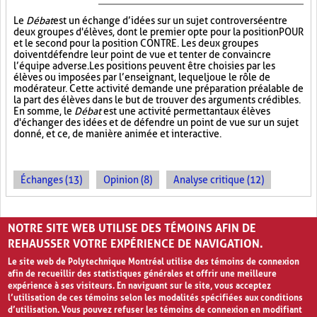
Le
Débat
est un échange d’idées sur un sujet controversé entre
deux groupes d'élèves, dont le premier opte pour la position POUR
et le second pour la position CONTRE. Les deux groupes
doivent défendre leur point de vue et tenter de convaincre
l’équipe adverse. Les positions peuvent être choisies par les
élèves ou imposées par l’enseignant, lequel joue le rôle de
modérateur. Cette activité demande une préparation préalable de
la part des élèves dans le but de trouver des arguments crédibles.
En somme, le
Débat
est une activité permettant aux élèves
d'échanger des idées et de défendre un point de vue sur un sujet
donné, et ce, de manière animée et interactive.
Échanges (13)
Opinion (8)
Analyse critique (12)
PAGES
NOTRE SITE WEB UTILISE DES TÉMOINS AFIN DE
1
2
›
»
REHAUSSER VOTRE EXPÉRIENCE DE NAVIGATION.
Le site web de Polytechnique Montréal utilise des témoins de connexion
afin de recueillir des statistiques générales et offrir une meilleure
expérience à ses visiteurs. En naviguant sur le site, vous acceptez
l’utilisation de ces témoins selon les modalités spécifiées aux conditions
d’utilisation. Vous pouvez refuser les témoins de connexion en modifiant