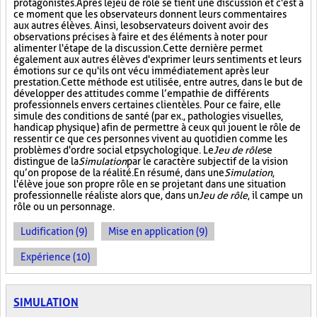
protagonistes. Après le jeu de rôle se tient une discussion et c'est à
ce moment que les observateurs donnent leurs commentaires
aux autres élèves. Ainsi, les observateurs doivent avoir des
observations précises à faire et des éléments à noter pour
alimenter l'étape de la discussion. Cette dernière permet
également aux autres élèves d'exprimer leurs sentiments et leurs
émotions sur ce qu'ils ont vécu immédiatement après leur
prestation. Cette méthode est utilisée, entre autres, dans le but de
développer des attitudes comme l’empathie de différents
professionnels envers certaines clientèles. Pour ce faire, elle
simule des conditions de santé (par ex., pathologies visuelles,
handicap physique) afin de permettre à ceux qui jouent le rôle de
ressentir ce que ces personnes vivent au quotidien comme les
problèmes d'ordre social et psychologique. Le
Jeu de rôle
se
distingue de la
Simulation
par le caractère subjectif de la vision
qu’on propose de la réalité. En résumé, dans une
Simulation
,
l'élève joue son propre rôle en se projetant dans une situation
professionnelle réaliste alors que, dans un
Jeu de rôle
, il campe un
rôle ou un personnage.
Ludification (9)
Mise en application (9)
Expérience (10)
SIMULATION