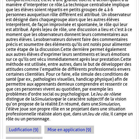
manière d’interpréter ce rôle. La technique centralisée implique
que les élèves soient répartis en petits groupes de 4 à 6
personnes auxquels un rôle différent est attribué. Un observateur
est désigné dans chaque groupe alors que les autres élèves
interprètent, de façon improvisée et spontanée, le rôle qui leur
est attribué. Après le jeu de rôle, une discussion a lieu et c'est à ce
moment que les observateurs donnent leurs commentaires aux
autres élèves. Les observateurs doivent faire des commentaires
précis et soumettre des éléments qu'ils ont notés pour alimenter
cette étape de la discussion. Cette dernière permet également
aux autres élèves d'exprimer leurs sentiments et leurs émotions
sur ce qu'ils ont vécu immédiatement après leur prestation. Cette
méthode est utilisée, entre autres, dans le but de développer des
attitudes comme l’empathie de différents professionnels envers
certaines clientèles. Pour ce faire, elle simule des conditions de
santé (par ex., pathologies visuelles, handicap physique) afin de
permettre aux apprenants de mieux comprendre et ressentir ce
que ces personnes vivent au quotidien, par exemple les
problèmes d'ordre social ou psychologique. Le
Jeu de rôle
se
distingue de la
Simulation
par le caractère subjectif de la vision
qu’on propose de la réalité. En résumé, dans une
Simulation
,
l'élève joue son propre rôle en se projetant dans une situation
professionnelle réaliste alors que, dans un
Jeu de rôle
, il campe un
rôle ou un personnage.
Ludification (9)
Mise en application (9)