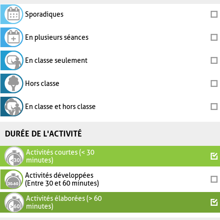
Sporadiques
En plusieurs séances
En classe seulement
Hors classe
En classe et hors classe
DURÉE DE L'ACTIVITÉ
Activités courtes (< 30
minutes)
Activités développées
(Entre 30 et 60 minutes)
Activités élaborées (> 60
minutes)