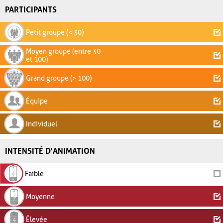
PARTICIPANTS
Petit groupe (< 30)
Moyen groupe (entre 30
et 100)
Grand groupe (> 100)
Équipe
Individuel
INTENSITÉ D'ANIMATION
Faible
Moyenne
Élevée