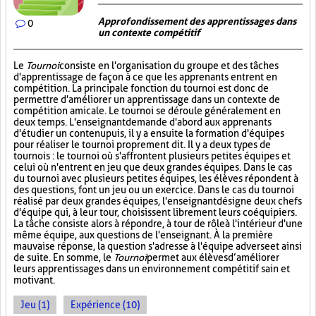
Approfondissement des apprentissages dans
0
un contexte compétitif
Le
Tournoi
consiste en l'organisation du groupe et des tâches
d'apprentissage de façon à ce que les apprenants entrent en
compétition. La principale fonction du tournoi est donc de
permettre d'améliorer un apprentissage dans un contexte de
compétition amicale. Le tournoi se déroule généralement en
deux temps. L'enseignant demande d'abord aux apprenants
d'étudier un contenu puis, il y a ensuite la formation d'équipes
pour réaliser le tournoi proprement dit. Il y a deux types de
tournois : le tournoi où s'affrontent plusieurs petites équipes et
celui où n'entrent en jeu que deux grandes équipes. Dans le cas
du tournoi avec plusieurs petites équipes, les élèves répondent à
des questions, font un jeu ou un exercice. Dans le cas du tournoi
réalisé par deux grandes équipes, l'enseignant désigne deux chefs
d'équipe qui, à leur tour, choisissent librement leurs coéquipiers.
La tâche consiste alors à répondre, à tour de rôle à l'intérieur d'une
même équipe, aux questions de l'enseignant. À la première
mauvaise réponse, la question s'adresse à l'équipe adverse et ainsi
de suite. En somme, le
Tournoi
permet aux élèves d’améliorer
leurs apprentissages dans un environnement compétitif sain et
motivant.
Jeu (1)
Expérience (10)