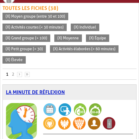
TOUTES LES FICHES (38)
(X) Moyen groupe (entre 30 et 100)
(X) Activités courtes (< 30 minutes)
(X) Individuel
(X) Grand groupe (> 100)
(X) Moyenne
(X) Équipe
(X) Petit groupe (< 30)
(X) Activités élaborées (> 60 minutes)
(X) Élevée
PAGES
1
2
›
»
LA MINUTE DE RÉFLEXION