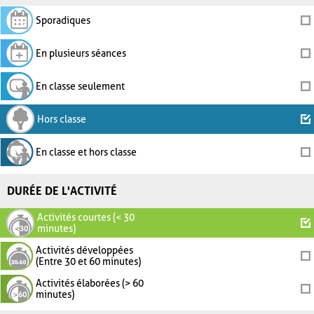
Sporadiques
En plusieurs séances
En classe seulement
Hors classe
En classe et hors classe
DURÉE DE L'ACTIVITÉ
Activités courtes (< 30
minutes)
Activités développées
(Entre 30 et 60 minutes)
Activités élaborées (> 60
minutes)