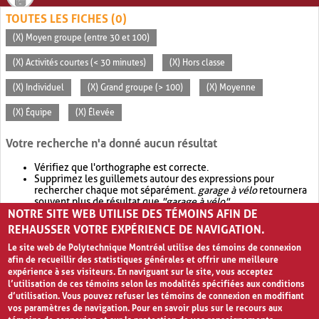
TOUTES LES FICHES (0)
(X) Moyen groupe (entre 30 et 100)
(X) Activités courtes (< 30 minutes)
(X) Hors classe
(X) Individuel
(X) Grand groupe (> 100)
(X) Moyenne
(X) Équipe
(X) Élevée
Votre recherche n'a donné aucun résultat
Vérifiez que l'orthographe est correcte.
Supprimez les guillemets autour des expressions pour
rechercher chaque mot séparément.
garage à vélo
retournera
souvent plus de résultat que
"garage à vélo"
.
NOTRE SITE WEB UTILISE DES TÉMOINS AFIN DE
Envisagez d'élargir votre recherche avec
OR
.
garage OR vélo
retournera souvent plus de résultat que
garage à vélo
.
REHAUSSER VOTRE EXPÉRIENCE DE NAVIGATION.
Le site web de Polytechnique Montréal utilise des témoins de connexion
afin de recueillir des statistiques générales et offrir une meilleure
expérience à ses visiteurs. En naviguant sur le site, vous acceptez
l’utilisation de ces témoins selon les modalités spécifiées aux conditions
d’utilisation. Vous pouvez refuser les témoins de connexion en modifiant
vos paramètres de navigation. Pour en savoir plus sur le recours aux