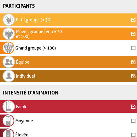
PARTICIPANTS
Petit groupe (< 30)
Moyen groupe (entre 30
et 100)
Grand groupe (> 100)
Équipe
Individuel
INTENSITÉ D'ANIMATION
Faible
Moyenne
Élevée