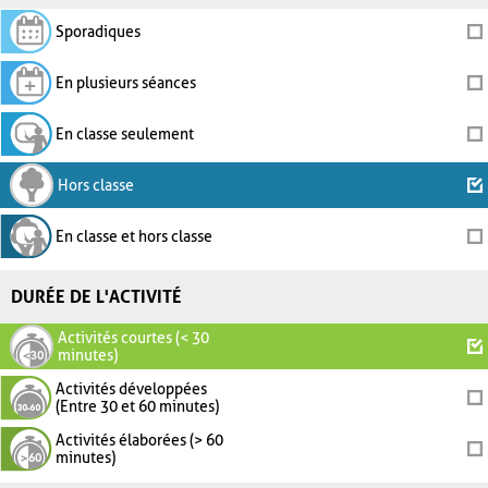
Sporadiques
En plusieurs séances
En classe seulement
Hors classe
En classe et hors classe
DURÉE DE L'ACTIVITÉ
Activités courtes (< 30
minutes)
Activités développées
(Entre 30 et 60 minutes)
Activités élaborées (> 60
minutes)