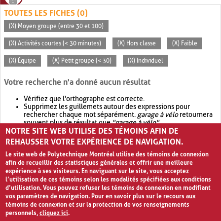
TOUTES LES FICHES (0)
(X) Moyen groupe (entre 30 et 100)
(X) Activités courtes (< 30 minutes)
(X) Hors classe
(X) Faible
(X) Équipe
(X) Petit groupe (< 30)
(X) Individuel
Votre recherche n'a donné aucun résultat
Vérifiez que l'orthographe est correcte.
Supprimez les guillemets autour des expressions pour
rechercher chaque mot séparément.
garage à vélo
retournera
souvent plus de résultat que
"garage à vélo"
.
NOTRE SITE WEB UTILISE DES TÉMOINS AFIN DE
Envisagez d'élargir votre recherche avec
OR
.
garage OR vélo
retournera souvent plus de résultat que
garage à vélo
.
REHAUSSER VOTRE EXPÉRIENCE DE NAVIGATION.
Le site web de Polytechnique Montréal utilise des témoins de connexion
afin de recueillir des statistiques générales et offrir une meilleure
expérience à ses visiteurs. En naviguant sur le site, vous acceptez
l’utilisation de ces témoins selon les modalités spécifiées aux conditions
d’utilisation. Vous pouvez refuser les témoins de connexion en modifiant
vos paramètres de navigation. Pour en savoir plus sur le recours aux
témoins de connexion et sur la protection de vos renseignements
personnels,
cliquez ici
.
Avis de confidentialité et conditions d’utilisation