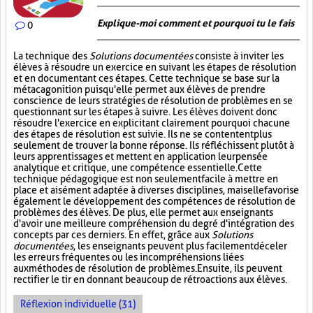
Explique-moi comment et pourquoi tu le fais
0
La technique des
Solutions documentées
consiste à inviter les
élèves à résoudre un exercice en suivant les étapes de résolution
et en documentant ces étapes. Cette technique se base sur la
métacagonition puisqu'elle permet aux élèves de prendre
conscience de leurs stratégies de résolution de problèmes en se
questionnant sur les étapes à suivre. Les élèves doivent donc
résoudre l'exercice en explicitant clairement pourquoi chacune
des étapes de résolution est suivie. Ils ne se contentent plus
seulement de trouver la bonne réponse. Ils réfléchissent plutôt à
leurs apprentissages et mettent en application leur pensée
analytique et critique, une compétence essentielle. Cette
technique pédagogique est non seulement facile à mettre en
place et aisément adaptée à diverses disciplines, mais elle favorise
également le développement des compétences de résolution de
problèmes des élèves. De plus, elle permet aux enseignants
d'avoir une meilleure compréhension du degré d'intégration des
concepts par ces derniers. En effet, grâce aux
Solutions
documentées
, les enseignants peuvent plus facilement déceler
les erreurs fréquentes ou les incompréhensions liées
aux méthodes de résolution de problèmes. Ensuite, ils peuvent
rectifier le tir en donnant beaucoup de rétroactions aux élèves.
Réflexion individuelle (31)