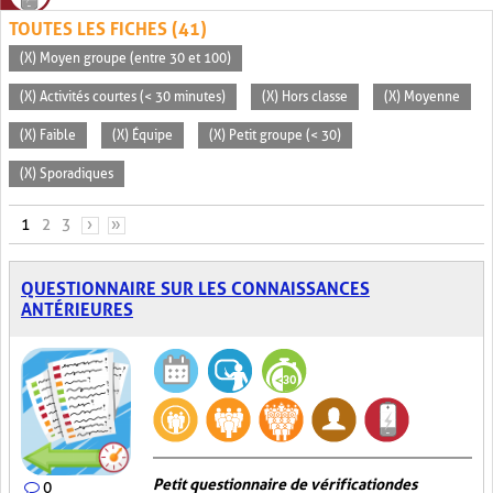
TOUTES LES FICHES (41)
(X) Moyen groupe (entre 30 et 100)
(X) Activités courtes (< 30 minutes)
(X) Hors classe
(X) Moyenne
(X) Faible
(X) Équipe
(X) Petit groupe (< 30)
(X) Sporadiques
PAGES
1
2
3
›
»
QUESTIONNAIRE SUR LES CONNAISSANCES
ANTÉRIEURES
Petit questionnaire de vérification des
0