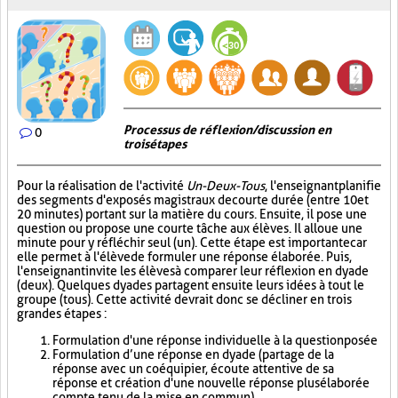
Processus de réflexion/discussion en
0
trois étapes
Pour la réalisation de l'activité
Un-Deux-Tous
, l'enseignant planifie
des segments d'exposés magistraux de courte durée (entre 10 et
20 minutes) portant sur la matière du cours. Ensuite, il pose une
question ou propose une courte tâche aux élèves. Il alloue une
minute pour y réfléchir seul (un). Cette étape est importante car
elle permet à l'élève de formuler une réponse élaborée. Puis,
l'enseignant invite les élèves à comparer leur réflexion en dyade
(deux). Quelques dyades partagent ensuite leurs idées à tout le
groupe (tous). Cette activité devrait donc se décliner en trois
grandes étapes :
Formulation d'une réponse individuelle à la question posée
Formulation d’une réponse en dyade (partage de la
réponse avec un coéquipier, écoute attentive de sa
réponse et création d'une nouvelle réponse plus élaborée
compte tenu de la mise en commun)