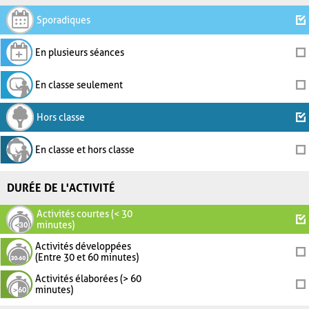
Sporadiques
En plusieurs séances
En classe seulement
Hors classe
En classe et hors classe
DURÉE DE L'ACTIVITÉ
Activités courtes (< 30
minutes)
Activités développées
(Entre 30 et 60 minutes)
Activités élaborées (> 60
minutes)