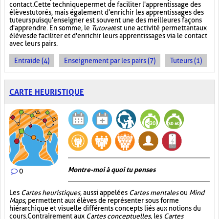
contact. Cette technique permet de faciliter l'apprentissage des
élèves tutorés, mais également d'enrichir les apprentissages des
tuteurs puisqu'enseigner est souvent une des meilleures façons
d'apprendre. En somme, le
Tutorat
est une activité permettant aux
élèves de faciliter et d'enrichir leurs apprentissages via le contact
avec leurs pairs.
Entraide (4)
Enseignement par les pairs (7)
Tuteurs (1)
CARTE HEURISTIQUE
Montre-moi à quoi tu penses
0
Les
Cartes heuristiques
, aussi appelées
Cartes mentales
ou
Mind
Maps
, permettent aux élèves de représenter sous forme
hiérarchique et visuelle différents concepts liés aux notions du
cours. Contrairement aux
Cartes conceptuelles
, les
Cartes