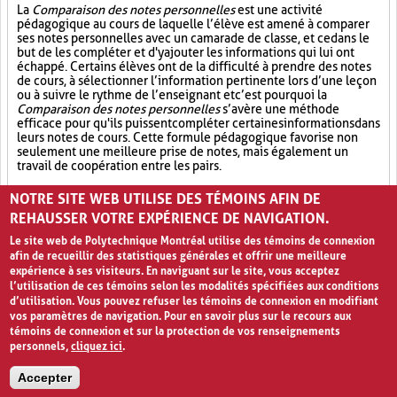
La
Comparaison des notes personnelles
est une activité
pédagogique au cours de laquelle l’élève est amené à comparer
ses notes personnelles avec un camarade de classe, et ce dans le
but de les compléter et d'y ajouter les informations qui lui ont
échappé. Certains élèves ont de la difficulté à prendre des notes
de cours, à sélectionner l’information pertinente lors d’une leçon
ou à suivre le rythme de l’enseignant et c’est pourquoi la
Comparaison des notes personnelles
s’avère une méthode
efficace pour qu'ils puissent compléter certaines informations dans
leurs notes de cours. Cette formule pédagogique favorise non
seulement une meilleure prise de notes, mais également un
travail de coopération entre les pairs.
Partage (13)
Synthèse (19)
Analyse critique (12)
NOTRE SITE WEB UTILISE DES TÉMOINS AFIN DE
REHAUSSER VOTRE EXPÉRIENCE DE NAVIGATION.
Le site web de Polytechnique Montréal utilise des témoins de connexion
afin de recueillir des statistiques générales et offrir une meilleure
expérience à ses visiteurs. En naviguant sur le site, vous acceptez
l’utilisation de ces témoins selon les modalités spécifiées aux conditions
d’utilisation. Vous pouvez refuser les témoins de connexion en modifiant
vos paramètres de navigation. Pour en savoir plus sur le recours aux
témoins de connexion et sur la protection de vos renseignements
personnels,
cliquez ici
.
Avis de confidentialité et conditions d’utilisation
Accepter