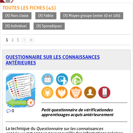
TOUTES LES FICHES (45)
(X) Hors classe
(X) Faible
(X) Moyen groupe (entre 30 et 100)
(X) Individuel
(X) Sporadiques
PAGES
1
2
3
›
»
QUESTIONNAIRE SUR LES CONNAISSANCES
ANTÉRIEURES
Petit questionnaire de vérification des
0
apprentissages acquis antérieurement
La technique du
Questionnaire sur les connaissances