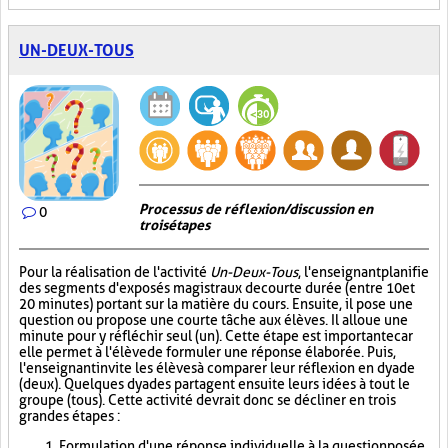
UN-DEUX-TOUS
Processus de réflexion/discussion en
0
trois étapes
Pour la réalisation de l'activité
Un-Deux-Tous
, l'enseignant planifie
des segments d'exposés magistraux de courte durée (entre 10 et
20 minutes) portant sur la matière du cours. Ensuite, il pose une
question ou propose une courte tâche aux élèves. Il alloue une
minute pour y réfléchir seul (un). Cette étape est importante car
elle permet à l'élève de formuler une réponse élaborée. Puis,
l'enseignant invite les élèves à comparer leur réflexion en dyade
(deux). Quelques dyades partagent ensuite leurs idées à tout le
groupe (tous). Cette activité devrait donc se décliner en trois
grandes étapes :
Formulation d'une réponse individuelle à la question posée