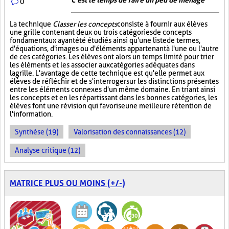
C'est le temps de faire un peu de ménage
0
La technique
Classer les concepts
consiste à fournir aux élèves
une grille contenant deux ou trois catégories de concepts
fondamentaux ayant été étudiés ainsi qu'une liste de termes,
d'équations, d'images ou d'éléments appartenant à l'une ou l'autre
de ces catégories. Les élèves ont alors un temps limité pour trier
les éléments et les associer aux catégories adéquates dans
la grille. L'avantage de cette technique est qu'elle permet aux
élèves de réfléchir et de s'interroger sur les distinctions présentes
entre les éléments connexes d'un même domaine. En triant ainsi
les concepts et en les répartissant dans les bonnes catégories, les
élèves font une révision qui favorise une meilleure rétention de
l'information.
Synthèse (19)
Valorisation des connaissances (12)
Analyse critique (12)
MATRICE PLUS OU MOINS (+/-)