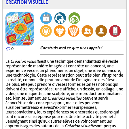
CRÉATION VISUELLE
Construis-moi ce que tu as appris !
0
La
Création visuelle
est une technique demandant aux élèves de
représenter de manière imagée et concrète un concept, une
expérience vécue, un phénomène, un objet, une idée ou encore,
une technologie. Cette représentation peut très bien s'inspirer de
la réalité, comme elle peut provenir de l'imaginaire des élèves.
De plus, elle peut prendre diverses formes selon les notions qui
doivent être représentées : une affiche, un dessin, un collage, une
vidéo, une maquette, une sculpture, une reproduction miniature,
etc. Non seulement les
Créations visuelles
peuvent servir
à concrétiser des concepts appris, mais elles peuvent
aussi permettre aux élèves d'exprimer leurs pensées,
leurs convictions, leurs expériences ou encore des questions qui
sont encore sans réponse pour eux. Une telle activité permet à
l'enseignant ainsi qu'aux autres élèves de voir comment les
apprentissages des auteurs de la
Création visuelle
sont perçus,