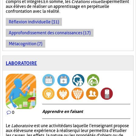
compris et intégrés. En somme, les
Créations visuelles
permettent
aux élèves de réaliser un apprentissage en perpétuelle
confrontation avec la réalité.
Réflexion individuelle (31)
Approfondissement des connaissances (17)
Métacognition (7)
LABORATOIRE
Apprendre en faisant
0
Le
Laboratoire
est une activité dans laquelle l'enseignant propose
aux élèves une expérience à réaliser qui leur permettra d'étudier
les causes, les effets, la nature ou les propriétés d'objets ou de