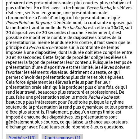
préparent des présentations orales plus courtes, plus créatives et
plus raffinées. En effet, avec la technique
Pecha Kucha
, les élèves
réalisent, seuls ou en groupe, une présentation orale
chronométrée à l’aide d’un logiciel de présentation tel que
PowerPoint
ou
Keynote
. Généralement, la contrainte imposée par
la méthode traditionnelle du
Pecha Kucha
est celle du 20x20, soit
20 diapositives de 20 secondes chacune. Évidemment, il est
possible de modifier le nombre de diapositives totales de la
présentation ou même leur durée. Par contre, il faut savoir que le
principe du
Pecha Kucha
repose sur la contrainte de temps
imposée à une diapositive, dont la durée doit être comprise entre
20 et 30 secondes. Cette façon de procéder oblige les élèves à
repenser la façon de présenter leur contenu. Puisque le temps de
présentation d’une diapositive est très limité, les élèves doivent
favoriser les éléments visuels au détriment du texte, ce qui
permet d’avoir des présentations plus claires et plus épurées.
Cela force également les élèves à mieux planifier leur
présentation orale ainsi qu’à la pratiquer plus d’une fois, ce qui
rend leur travail beaucoup plus structuré et professionnel. De
plus, faire une présentation selon le mode
Pecha Kucha
est
beaucoup plus intéressant pour l’auditoire puisque le rythme
soutenu de la présentation la rend plus dynamique et leur permet
d’être plus attentifs. Finalement, puisqu’un temps limite est
imposé à chacune des diapositives, les présentations sont
généralement plus courtes, ce qui laisse la chance aux orateurs
d’échanger avec l’auditeurs et de répondre à leurs questions.
Synthèse (19)
Courts exposés (1)