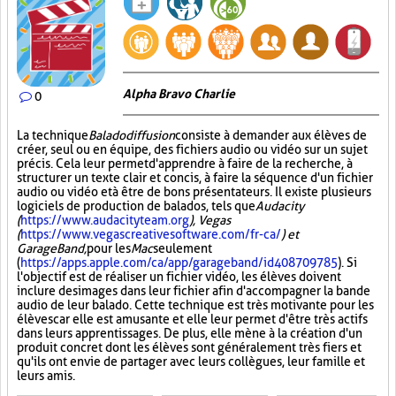
Alpha Bravo Charlie
0
La technique
Baladodiffusion
consiste à demander aux élèves de
créer, seul ou en équipe, des fichiers audio ou vidéo sur un sujet
précis. Cela leur permet d'apprendre à faire de la recherche, à
structurer un texte clair et concis, à faire la séquence d'un fichier
audio ou vidéo et à être de bons présentateurs. Il existe plusieurs
logiciels de production de balados, tels que
Audacity
(
https://www.audacityteam.org
), Vegas
(
https://www.vegascreativesoftware.com/fr-ca/
) et
GarageBand,
pour les
Mac
seulement
(
https://apps.apple.com/ca/app/garageband/id408709785
). Si
l'objectif est de réaliser un fichier vidéo, les élèves doivent
inclure des images dans leur fichier afin d'accompagner la bande
audio de leur balado. Cette technique est très motivante pour les
élèves car elle est amusante et elle leur permet d'être très actifs
dans leurs apprentissages. De plus, elle mène à la création d'un
produit concret dont les élèves sont généralement très fiers et
qu'ils ont envie de partager avec leurs collègues, leur famille et
leurs amis.