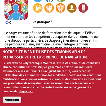
Je pratique !
0
Le
Stage
est une période de formation lors de laquelle l’élève
met en pratique les compétences acquises dans un domaine ou
une discipline particulière. Le
Stage
a généralement lieu en fin
de parcours scolaire, avant que l’élève n'intègre le milieu
professionnel. Le but principal du stage est de permettre au
NOTRE SITE WEB UTILISE DES TÉMOINS AFIN DE
stagiaire de développer son savoir-être et son savoir-faire dans
un contexte réel, similaire à celui où il devra exercer son futur
REHAUSSER VOTRE EXPÉRIENCE DE NAVIGATION.
métier. Le stagiaire a la chance d’être accompagné d’un
formateur qui guidera ses pas et qui veillera à l’outiller avec des
Le site web de Polytechnique Montréal utilise des témoins de connexion
éléments et des savoirs nécessaires à l’accomplissement de la
afin de recueillir des statistiques générales et offrir une meilleure
tâche exigée, et ce en vue de le préparer à occuper un poste
expérience à ses visiteurs. En naviguant sur le site, vous acceptez
particulier. L’élève stagiaire demeure, tout au long du stage,
l’utilisation de ces témoins selon les modalités spécifiées aux conditions
supervisé par son enseignant qui s’assure du bon déroulement du
d’utilisation. Vous pouvez refuser les témoins de connexion en modifiant
stage tant sur le plan pratique que sur le plan organisationnel. Le
vos paramètres de navigation. Pour en savoir plus sur le recours aux
stage prend fin lorsque l’élève remet à son enseignant un rapport
témoins de connexion et sur la protection de vos renseignements
de stage comportant une analyse rétrospective de ses
personnels,
cliquez ici
.
apprentissages ainsi qu’une évaluation du formateur de stage.
Accepter
Cas réel (4)
Approfondissement des connaissances (17)