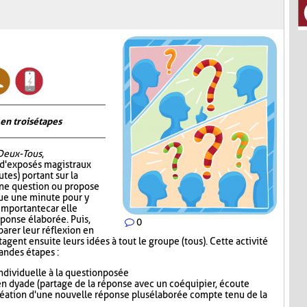
en trois étapes
Deux-Tous
,
 d'exposés magistraux
tes) portant sur la
 une question ou propose
oue une minute pour y
 importante car elle
éponse élaborée. Puis,
0
parer leur réflexion en
gent ensuite leurs idées à tout le groupe (tous). Cette activité
randes étapes :
dividuelle à la question posée
n dyade (partage de la réponse avec un coéquipier, écoute
réation d'une nouvelle réponse plus élaborée compte tenu de la