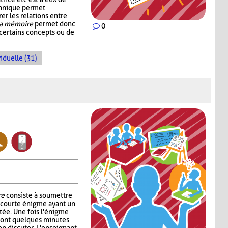
echnique permet
rer les relations entre
la mémoire
permet donc
0
 certains concepts ou de
iduelle (31)
re
consiste à soumettre
e courte énigme ayant un
ntée. Une fois l'énigme
s ont quelques minutes