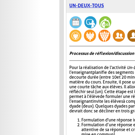
UN-DEUX-TOUS
Processus de réflexion/discussion 
Pour la réalisation de l'activité
Un-
l'enseignant planifie des segments
de courte durée (entre 10 et 20 minu
matière du cours. Ensuite, il pose
une courte tâche aux élèves. Il all
réfléchir seul (un). Cette étape est
permet à l'élève de formuler une r
l'enseignant invite les élèves à com
dyade (deux). Quelques dyades parta
devrait donc se décliner en trois g
Formulation d'une réponse in
Formulation d’une réponse e
attentive de sa réponse et c
mise en commun)