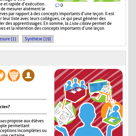
ce et rapide d’exécution.
0
t de mesurer aisément le
es par rapport à des concepts importants d’une leçon. Il est
r leur liste avec leurs collègues, ce qui peut générer des
der des apprentissages. En somme, la
Liste ciblée
permet de
èves et la rétention des concepts importants d’une leçon.
sure (1)
Synthèse (19)
tes ?
sses
propose aux élèves
mple permettant
nceptions incomplètes ou
r une certaine