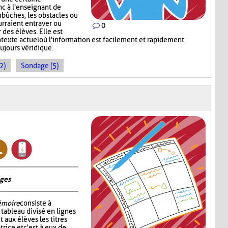
c à l'enseignant de
mbûches, les obstacles ou
rraient entraver ou
0
des élèves. Elle est
ntexte actuel où l'information est facilement et rapidement
oujours véridique.
2)
Sondage (5)
ages
émoire
consiste à
tableau divisé en lignes
 aux élèves les titres
rice et c'est à eux de