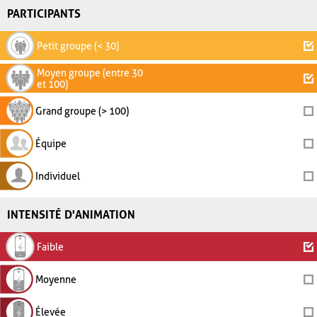
PARTICIPANTS
Petit groupe (< 30)
Moyen groupe (entre 30
et 100)
Grand groupe (> 100)
Équipe
Individuel
INTENSITÉ D'ANIMATION
Faible
Moyenne
Élevée