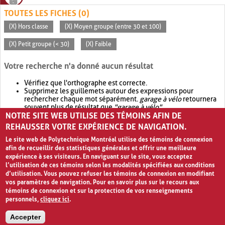
TOUTES LES FICHES (0)
(X) Hors classe
(X) Moyen groupe (entre 30 et 100)
(X) Petit groupe (< 30)
(X) Faible
Votre recherche n'a donné aucun résultat
Vérifiez que l'orthographe est correcte.
Supprimez les guillemets autour des expressions pour
rechercher chaque mot séparément.
garage à vélo
retournera
souvent plus de résultat que
"garage à vélo"
.
NOTRE SITE WEB UTILISE DES TÉMOINS AFIN DE
Envisagez d'élargir votre recherche avec
OR
.
garage OR vélo
retournera souvent plus de résultat que
garage à vélo
.
REHAUSSER VOTRE EXPÉRIENCE DE NAVIGATION.
Le site web de Polytechnique Montréal utilise des témoins de connexion
afin de recueillir des statistiques générales et offrir une meilleure
expérience à ses visiteurs. En naviguant sur le site, vous acceptez
l’utilisation de ces témoins selon les modalités spécifiées aux conditions
d’utilisation. Vous pouvez refuser les témoins de connexion en modifiant
vos paramètres de navigation. Pour en savoir plus sur le recours aux
témoins de connexion et sur la protection de vos renseignements
personnels,
cliquez ici
.
Avis de confidentialité et conditions d’utilisation
Accepter