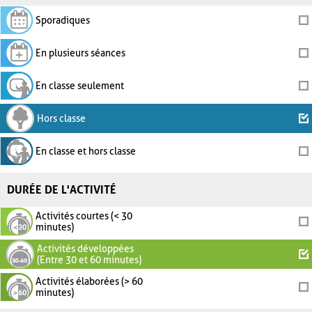
Sporadiques
En plusieurs séances
En classe seulement
Hors classe
En classe et hors classe
DURÉE DE L'ACTIVITÉ
Activités courtes (< 30
minutes)
Activités développées
(Entre 30 et 60 minutes)
Activités élaborées (> 60
minutes)