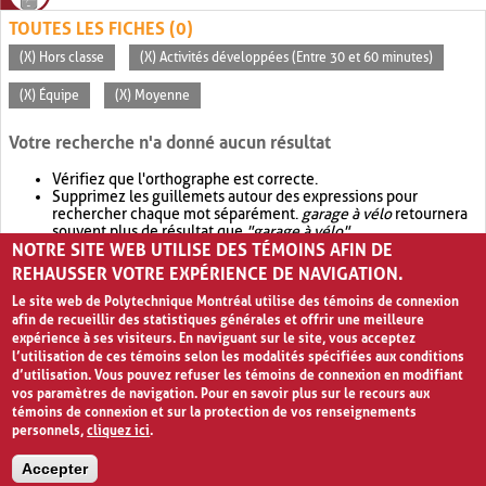
TOUTES LES FICHES (0)
(X) Hors classe
(X) Activités développées (Entre 30 et 60 minutes)
(X) Équipe
(X) Moyenne
Votre recherche n'a donné aucun résultat
Vérifiez que l'orthographe est correcte.
Supprimez les guillemets autour des expressions pour
rechercher chaque mot séparément.
garage à vélo
retournera
souvent plus de résultat que
"garage à vélo"
.
NOTRE SITE WEB UTILISE DES TÉMOINS AFIN DE
Envisagez d'élargir votre recherche avec
OR
.
garage OR vélo
retournera souvent plus de résultat que
garage à vélo
.
REHAUSSER VOTRE EXPÉRIENCE DE NAVIGATION.
Le site web de Polytechnique Montréal utilise des témoins de connexion
afin de recueillir des statistiques générales et offrir une meilleure
expérience à ses visiteurs. En naviguant sur le site, vous acceptez
l’utilisation de ces témoins selon les modalités spécifiées aux conditions
d’utilisation. Vous pouvez refuser les témoins de connexion en modifiant
vos paramètres de navigation. Pour en savoir plus sur le recours aux
témoins de connexion et sur la protection de vos renseignements
personnels,
cliquez ici
.
Avis de confidentialité et conditions d’utilisation
Accepter