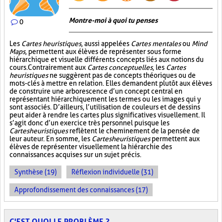
Montre-moi à quoi tu penses
0
Les
Cartes heuristiques
, aussi appelées
Cartes mentales
ou
Mind
Maps
, permettent aux élèves de représenter sous forme
hiérarchique et visuelle différents concepts liés aux notions du
cours. Contrairement aux
Cartes conceptuelles
, les
Cartes
heuristiques
ne suggèrent pas de concepts théoriques ou de
mots-clés à mettre en relation. Elles demandent plutôt aux élèves
de construire une arborescence d’un concept central en
représentant hiérarchiquement les termes ou les images qui y
sont associés. D’ailleurs, l’utilisation de couleurs et de dessins
peut aider à rendre les cartes plus significatives visuellement. Il
s’agit donc d’un exercice très personnel puisque les
Cartes heuristiques
reflètent le cheminement de la pensée de
leur auteur. En somme, les
Cartes heuristiques
permettent aux
élèves de représenter visuellement la hiérarchie des
connaissances acquises sur un sujet précis.
Synthèse (19)
Réflexion individuelle (31)
Approfondissement des connaissances (17)
C'EST QUOI LE PROBLÈME ?