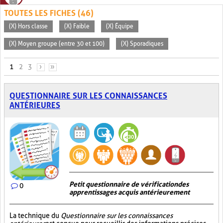
TOUTES LES FICHES (46)
(X) Hors classe
(X) Faible
(X) Équipe
(X) Moyen groupe (entre 30 et 100)
(X) Sporadiques
PAGES
1
2
3
›
»
QUESTIONNAIRE SUR LES CONNAISSANCES
ANTÉRIEURES
Petit questionnaire de vérification des
0
apprentissages acquis antérieurement
La technique du
Questionnaire sur les connaissances