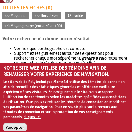
TOUTES LES FICHES (0)
(X) Moyenne
(X) Hors classe
(X) Faible
(X) Moyen groupe (entre 30 et 100)
Votre recherche n'a donné aucun résultat
Vérifiez que l'orthographe est correcte.
Supprimez les guillemets autour des expressions pour
rechercher chaque mot séparément.
garage à vélo
retournera
souvent plus de résultat que
"garage à vélo"
.
NOTRE SITE WEB UTILISE DES TÉMOINS AFIN DE
Envisagez d'élargir votre recherche avec
OR
.
garage OR vélo
retournera souvent plus de résultat que
garage à vélo
.
REHAUSSER VOTRE EXPÉRIENCE DE NAVIGATION.
Le site web de Polytechnique Montréal utilise des témoins de connexion
afin de recueillir des statistiques générales et offrir une meilleure
expérience à ses visiteurs. En naviguant sur le site, vous acceptez
l’utilisation de ces témoins selon les modalités spécifiées aux conditions
d’utilisation. Vous pouvez refuser les témoins de connexion en modifiant
vos paramètres de navigation. Pour en savoir plus sur le recours aux
témoins de connexion et sur la protection de vos renseignements
personnels,
cliquez ici
.
Avis de confidentialité et conditions d’utilisation
Accepter