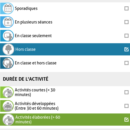
Sporadiques
En plusieurs séances
En classe seulement
Hors classe
En classe et hors classe
DURÉE DE L'ACTIVITÉ
Activités courtes (< 30
minutes)
Activités développées
(Entre 30 et 60 minutes)
Activités élaborées (> 60
minutes)