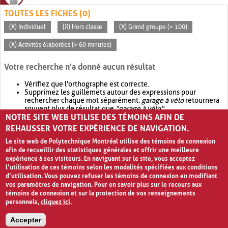
TOUTES LES FICHES (0)
(X) Individuel
(X) Hors classe
(X) Grand groupe (> 100)
(X) Activités élaborées (> 60 minutes)
Votre recherche n'a donné aucun résultat
Vérifiez que l'orthographe est correcte.
Supprimez les guillemets autour des expressions pour
rechercher chaque mot séparément.
garage à vélo
retournera
souvent plus de résultat que
"garage à vélo"
.
NOTRE SITE WEB UTILISE DES TÉMOINS AFIN DE
Envisagez d'élargir votre recherche avec
OR
.
garage OR vélo
retournera souvent plus de résultat que
garage à vélo
.
REHAUSSER VOTRE EXPÉRIENCE DE NAVIGATION.
Le site web de Polytechnique Montréal utilise des témoins de connexion
afin de recueillir des statistiques générales et offrir une meilleure
expérience à ses visiteurs. En naviguant sur le site, vous acceptez
l’utilisation de ces témoins selon les modalités spécifiées aux conditions
d’utilisation. Vous pouvez refuser les témoins de connexion en modifiant
vos paramètres de navigation. Pour en savoir plus sur le recours aux
témoins de connexion et sur la protection de vos renseignements
personnels,
cliquez ici
.
Avis de confidentialité et conditions d’utilisation
Accepter