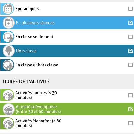
Sporadiques
En plusieurs séances
En classe seulement
Hors classe
En classe et hors classe
DURÉE DE L'ACTIVITÉ
Activités courtes (< 30
minutes)
Activités développées
(Entre 30 et 60 minutes)
Activités élaborées (> 60
minutes)