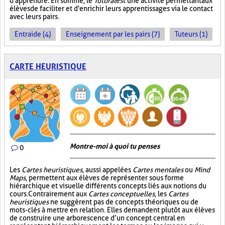
d'apprendre. En somme, le
Tutorat
est une activité permettant aux
élèves de faciliter et d'enrichir leurs apprentissages via le contact
avec leurs pairs.
Entraide (4)
Enseignement par les pairs (7)
Tuteurs (1)
CARTE HEURISTIQUE
Montre-moi à quoi tu penses
0
Les
Cartes heuristiques
, aussi appelées
Cartes mentales
ou
Mind
Maps
, permettent aux élèves de représenter sous forme
hiérarchique et visuelle différents concepts liés aux notions du
cours. Contrairement aux
Cartes conceptuelles
, les
Cartes
heuristiques
ne suggèrent pas de concepts théoriques ou de
mots-clés à mettre en relation. Elles demandent plutôt aux élèves
de construire une arborescence d’un concept central en