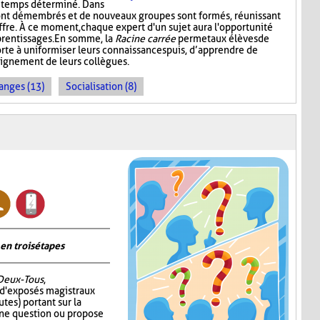
n temps déterminé. Dans
ont démembrés et de nouveaux groupes sont formés, réunissant
ffre. À ce moment, chaque expert d'un sujet aura l'opportunité
prentissages. En somme, la
Racine carrée
permet aux élèves de
rte à uniformiser leurs connaissances puis, d’apprendre de
seignement de leurs collègues.
anges (13)
Socialisation (8)
en trois étapes
Deux-Tous
,
 d'exposés magistraux
tes) portant sur la
 une question ou propose