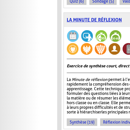
Quiz (6)
Sondage (5)
Valo
LA MINUTE DE RÉFLEXION
Exercice de synthèse court, direct
La
Minute de réflexion
permet à l’e
rapidement la compréhension des él
apprentissage. Cette technique pr
formuler des questions liées à leu
la matière ou de résumer les élém
hors classe ou en classe. Elle perme
à leurs propres difficultés et de st
sorte à hiérarchiser les principales 
Synthèse (19)
Réflexion indiv