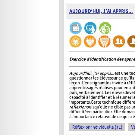
AUJOURD’HUI, J’AI APPRIS...
Exercice d'identification des appre
Aujourd'hui, j'ai appris...
est une te
questionner les élèves sur ce qu’ils
leçon. L'enseignant les invite à ré
apprentissages réalisés pour ensuit
puis, verbalement. Les élèves dével
capacité à identifier et à résumer 
importants. Cette technique diffère
réflexion
puisqu'elle ne cible pas 
difficulté en particulier. Elle dem
à l'importance relative de ce qui a é
Réflexion individuelle (31)
Va