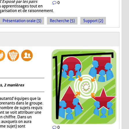
l'
Exposé par les pairs
0
s apprentissages tout en
garisation et de raisonnement.
Présentation orale (3)
Recherche (5)
Support (2)
s, 2 manières
autant d’équipes que la
prenants dans le groupe.
 nombre de sujets requis
nt se voit attribuer une
un chiffre. Dans un
 auxquels on aura
me sujet) sont
0