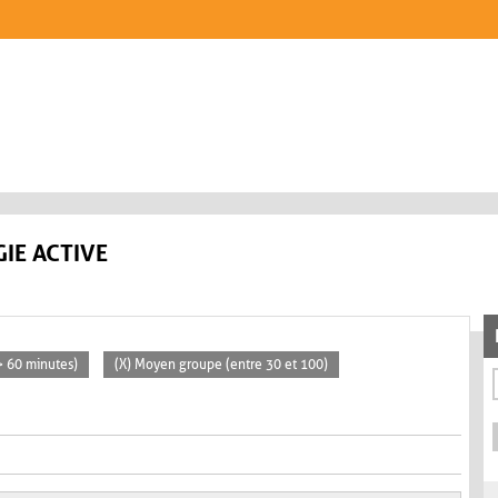
IE ACTIVE
(> 60 minutes)
(X) Moyen groupe (entre 30 et 100)