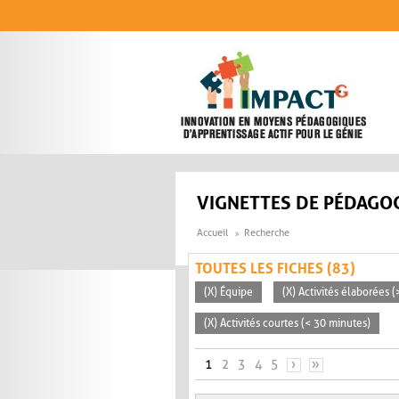
Aller au contenu principal
VIGNETTES DE PÉDAGOG
Accueil
Recherche
TOUTES LES FICHES (83)
(X) Équipe
(X) Activités élaborées 
(X) Activités courtes (< 30 minutes)
PAGES
1
2
3
4
5
›
»