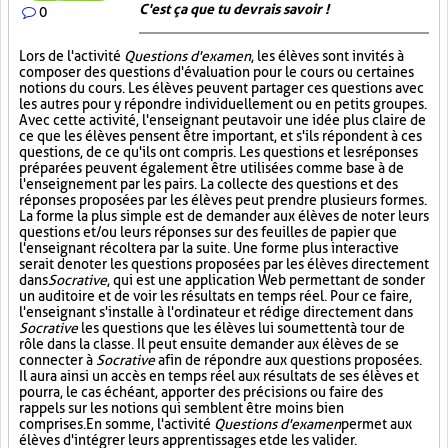
C'est ça que tu devrais savoir !
0
Lors de l'activité
Questions d'examen
, les élèves sont invités à
composer des questions d'évaluation pour le cours ou certaines
notions du cours. Les élèves peuvent partager ces questions avec
les autres pour y répondre individuellement ou en petits groupes.
Avec cette activité, l'enseignant peut avoir une idée plus claire de
ce que les élèves pensent être important, et s'ils répondent à ces
questions, de ce qu'ils ont compris. Les questions et les réponses
préparées peuvent également être utilisées comme base à de
l'enseignement par les pairs. La collecte des questions et des
réponses proposées par les élèves peut prendre plusieurs formes.
La forme la plus simple est de demander aux élèves de noter leurs
questions et/ou leurs réponses sur des feuilles de papier que
l'enseignant récoltera par la suite. Une forme plus interactive
serait de noter les questions proposées par les élèves directement
dans
Socrative
, qui est une application Web permettant de sonder
un auditoire et de voir les résultats en temps réel. Pour ce faire,
l'enseignant s'installe à l'ordinateur et rédige directement dans
Socrative
les questions que les élèves lui soumettent à tour de
rôle dans la classe. Il peut ensuite demander aux élèves de se
connecter à
Socrative
afin de répondre aux questions proposées.
Il aura ainsi un accès en temps réel aux résultats de ses élèves et
pourra, le cas échéant, apporter des précisions ou faire des
rappels sur les notions qui semblent être moins bien
comprises. En somme, l'activité
Questions d'examen
permet aux
élèves d'intégrer leurs apprentissages et de les valider.