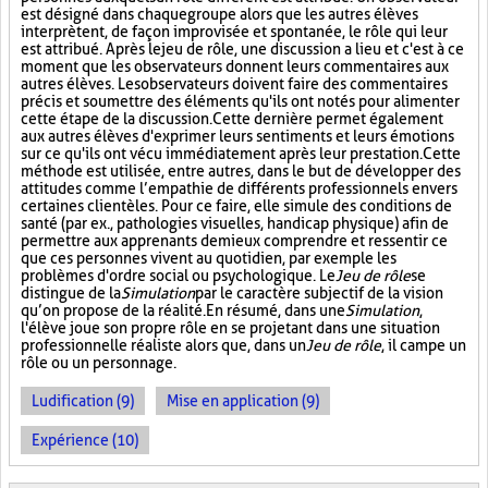
est désigné dans chaque groupe alors que les autres élèves
interprètent, de façon improvisée et spontanée, le rôle qui leur
est attribué. Après le jeu de rôle, une discussion a lieu et c'est à ce
moment que les observateurs donnent leurs commentaires aux
autres élèves. Les observateurs doivent faire des commentaires
précis et soumettre des éléments qu'ils ont notés pour alimenter
cette étape de la discussion. Cette dernière permet également
aux autres élèves d'exprimer leurs sentiments et leurs émotions
sur ce qu'ils ont vécu immédiatement après leur prestation. Cette
méthode est utilisée, entre autres, dans le but de développer des
attitudes comme l’empathie de différents professionnels envers
certaines clientèles. Pour ce faire, elle simule des conditions de
santé (par ex., pathologies visuelles, handicap physique) afin de
permettre aux apprenants de mieux comprendre et ressentir ce
que ces personnes vivent au quotidien, par exemple les
problèmes d'ordre social ou psychologique. Le
Jeu de rôle
se
distingue de la
Simulation
par le caractère subjectif de la vision
qu’on propose de la réalité. En résumé, dans une
Simulation
,
l'élève joue son propre rôle en se projetant dans une situation
professionnelle réaliste alors que, dans un
Jeu de rôle
, il campe un
rôle ou un personnage.
Ludification (9)
Mise en application (9)
Expérience (10)