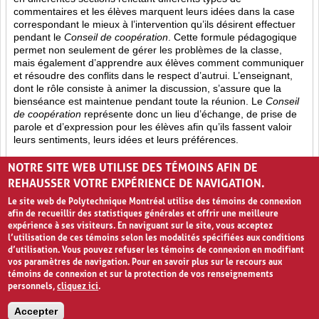
commentaires et les élèves marquent leurs idées dans la case
correspondant le mieux à l’intervention qu’ils désirent effectuer
pendant le
Conseil de coopération
. Cette formule pédagogique
permet non seulement de gérer les problèmes de la classe,
mais également d’apprendre aux élèves comment communiquer
et résoudre des conflits dans le respect d’autrui. L’enseignant,
dont le rôle consiste à animer la discussion, s’assure que la
bienséance est maintenue pendant toute la réunion. Le
Conseil
de coopération
représente donc un lieu d’échange, de prise de
parole et d’expression pour les élèves afin qu’ils fassent valoir
leurs sentiments, leurs idées et leurs préférences.
Opinion (8)
Partage (13)
Rétroaction (4)
NOTRE SITE WEB UTILISE DES TÉMOINS AFIN DE
REHAUSSER VOTRE EXPÉRIENCE DE NAVIGATION.
Le site web de Polytechnique Montréal utilise des témoins de connexion
afin de recueillir des statistiques générales et offrir une meilleure
expérience à ses visiteurs. En naviguant sur le site, vous acceptez
l’utilisation de ces témoins selon les modalités spécifiées aux conditions
d’utilisation. Vous pouvez refuser les témoins de connexion en modifiant
vos paramètres de navigation. Pour en savoir plus sur le recours aux
témoins de connexion et sur la protection de vos renseignements
personnels,
cliquez ici
.
Avis de confidentialité et conditions d’utilisation
Accepter