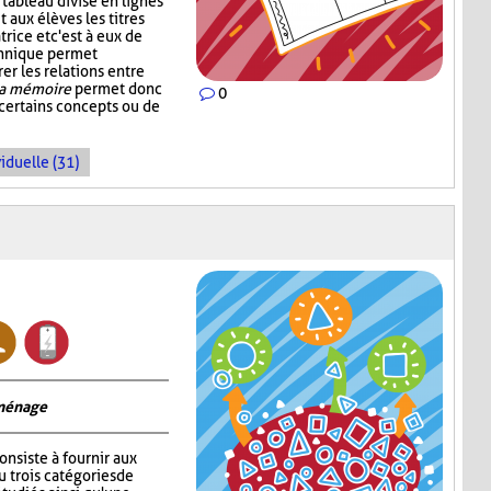
tableau divisé en lignes
 aux élèves les titres
rice et c'est à eux de
echnique permet
rer les relations entre
la mémoire
permet donc
0
 certains concepts ou de
iduelle (31)
 ménage
onsiste à fournir aux
 trois catégories de