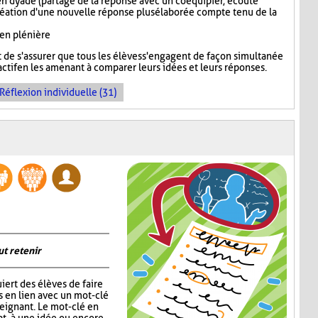
n dyade (partage de la réponse avec un coéquipier, écoute
réation d'une nouvelle réponse plus élaborée compte tenu de la
 en plénière
de s'assurer que tous les élèves s'engagent de façon simultanée
ctif en les amenant à comparer leurs idées et leurs réponses.
Réflexion individuelle (31)
ut retenir
iert des élèves de faire
s en lien avec un mot-clé
eignant. Le mot-clé en