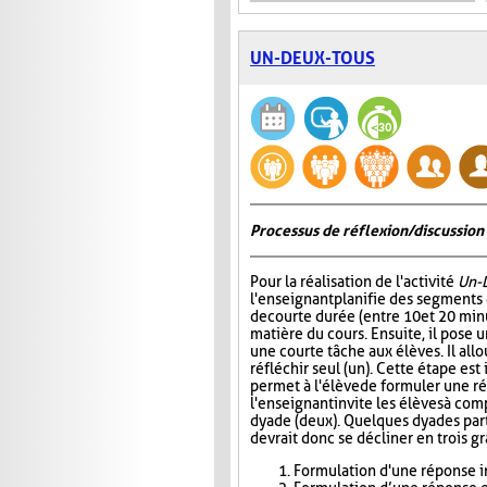
UN-DEUX-TOUS
Processus de réflexion/discussion 
Pour la réalisation de l'activité
Un-
l'enseignant planifie des segments
de courte durée (entre 10 et 20 minu
matière du cours. Ensuite, il pose
une courte tâche aux élèves. Il all
réfléchir seul (un). Cette étape est
permet à l'élève de formuler une r
l'enseignant invite les élèves à com
dyade (deux). Quelques dyades parta
devrait donc se décliner en trois g
Formulation d'une réponse in