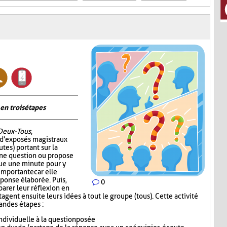
en trois étapes
Deux-Tous
,
 d'exposés magistraux
tes) portant sur la
 une question ou propose
oue une minute pour y
 importante car elle
éponse élaborée. Puis,
0
parer leur réflexion en
gent ensuite leurs idées à tout le groupe (tous). Cette activité
randes étapes :
dividuelle à la question posée