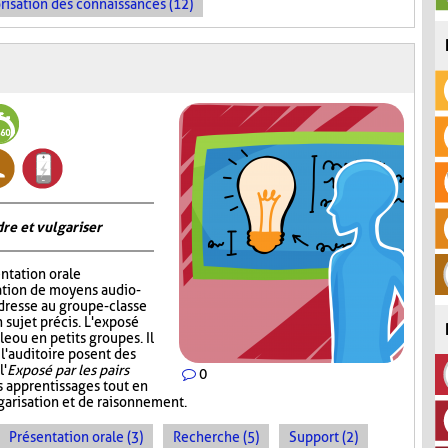
risation des connaissances (12)
re et vulgariser
ntation orale
sation de moyens audio-
adresse au groupe-classe
 sujet précis. L'exposé
e ou en petits groupes. Il
 l'auditoire posent des
l'
Exposé par les pairs
0
s apprentissages tout en
garisation et de raisonnement.
Présentation orale (3)
Recherche (5)
Support (2)