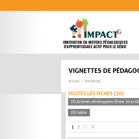
Aller au contenu principal
VIGNETTES DE PÉDAGOG
Accueil
Recherche
TOUTES LES FICHES (30)
(X) Activités développées (Entre 30 et 6
(X) Faible
PAGES
1
2
›
»