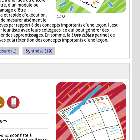
pt, à une idée ou encore
itre, d’un module ou
vantage d’être
ce et rapide d’exécution.
0
t de mesurer aisément le
es par rapport à des concepts importants d’une leçon. Il est
r leur liste avec leurs collègues, ce qui peut générer des
der des apprentissages. En somme, la
Liste ciblée
permet de
èves et la rétention des concepts importants d’une leçon.
sure (1)
Synthèse (19)
ages
émoire
consiste à