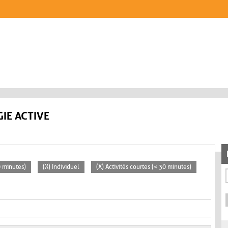
IE ACTIVE
0 minutes)
(X) Individuel
(X) Activités courtes (< 30 minutes)