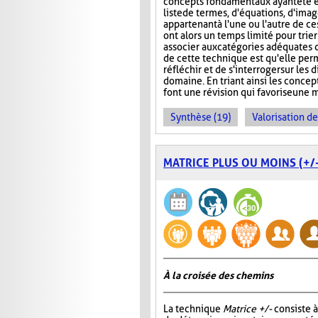
concepts fondamentaux ayant été é
liste de termes, d'équations, d'ima
appartenant à l'une ou l'autre de ce
ont alors un temps limité pour trier
associer aux catégories adéquates da
de cette technique est qu'elle per
réfléchir et de s'interroger sur le
domaine. En triant ainsi les concept
font une révision qui favorise une 
Synthèse (19)
Valorisation d
MATRICE PLUS OU MOINS (+/-
À la croisée des chemins
La technique
Matrice +/-
consiste 