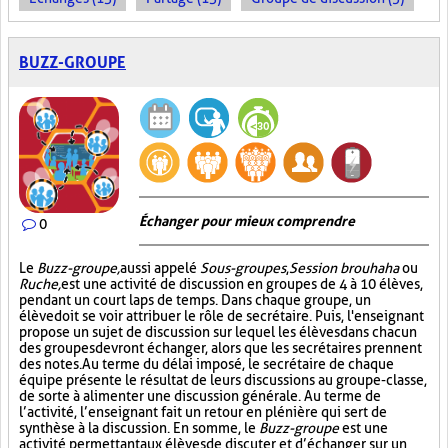
BUZZ-GROUPE
Échanger pour mieux comprendre
0
Le
Buzz-groupe,
aussi appelé
Sous-groupes
,
Session brouhaha
ou
Ruche,
est une activité de discussion en groupes de 4 à 10 élèves,
pendant un court laps de temps. Dans chaque groupe, un
élève doit se voir attribuer le rôle de secrétaire. Puis, l'enseignant
propose un sujet de discussion sur lequel les élèves dans chacun
des groupes devront échanger, alors que les secrétaires prennent
des notes. Au terme du délai imposé, le secrétaire de chaque
équipe présente le résultat de leurs discussions au groupe-classe,
de sorte à alimenter une discussion générale. Au terme de
l’activité, l’enseignant fait un retour en plénière qui sert de
synthèse à la discussion. En somme, le
Buzz-groupe
est une
activité permettant aux élèves de discuter et d’échanger sur un