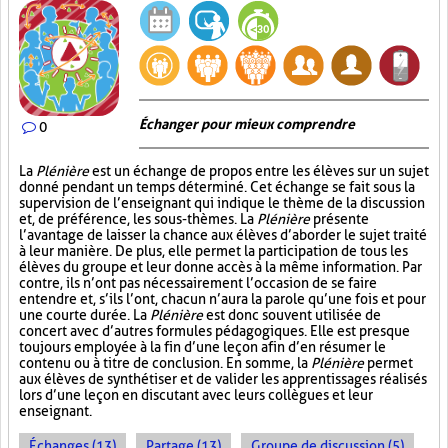
Échanger pour mieux comprendre
0
La
Plénière
est un échange de propos entre les élèves sur un sujet
donné pendant un temps déterminé. Cet échange se fait sous la
supervision de l’enseignant qui indique le thème de la discussion
et, de préférence, les sous-thèmes. La
Plénière
présente
l’avantage de laisser la chance aux élèves d’aborder le sujet traité
à leur manière. De plus, elle permet la participation de tous les
élèves du groupe et leur donne accès à la même information. Par
contre, ils n’ont pas nécessairement l’occasion de se faire
entendre et, s’ils l’ont, chacun n’aura la parole qu’une fois et pour
une courte durée. La
Plénière
est donc souvent utilisée de
concert avec d’autres formules pédagogiques. Elle est presque
toujours employée à la fin d’une leçon afin d’en résumer le
contenu ou à titre de conclusion. En somme, la
Plénière
permet
aux élèves de synthétiser et de valider les apprentissages réalisés
lors d’une leçon en discutant avec leurs collègues et leur
enseignant.
Échanges (13)
Partage (13)
Groupe de discussion (5)