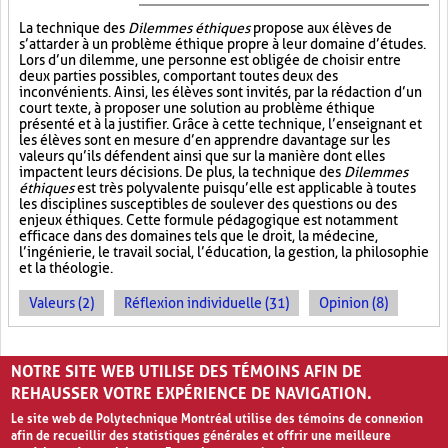
La technique des
Dilemmes éthiques
propose aux élèves de
s’attarder à un problème éthique propre à leur domaine d’études.
Lors d’un dilemme, une personne est obligée de choisir entre
deux parties possibles, comportant toutes deux des
inconvénients. Ainsi, les élèves sont invités, par la rédaction d’un
court texte, à proposer une solution au problème éthique
présenté et à la justifier. Grâce à cette technique, l’enseignant et
les élèves sont en mesure d’en apprendre davantage sur les
valeurs qu’ils défendent ainsi que sur la manière dont elles
impactent leurs décisions. De plus, la technique des
Dilemmes
éthiques
est très polyvalente puisqu’elle est applicable à toutes
les disciplines susceptibles de soulever des questions ou des
enjeux éthiques. Cette formule pédagogique est notamment
efficace dans des domaines tels que le droit, la médecine,
l’ingénierie, le travail social, l’éducation, la gestion, la philosophie
et la théologie.
Valeurs (2)
Réflexion individuelle (31)
Opinion (8)
PAGES
NOTRE SITE WEB UTILISE DES TÉMOINS AFIN DE
1
2
›
»
REHAUSSER VOTRE EXPÉRIENCE DE NAVIGATION.
Le site web de Polytechnique Montréal utilise des témoins de connexion
afin de recueillir des statistiques générales et offrir une meilleure