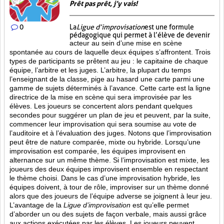
Prêt pas prêt, j’y vais!
0
La
Ligue d’improvisation
est une formule
pédagogique qui permet à l’élève de devenir
acteur au sein d’une mise en scène
spontanée au cours de laquelle deux équipes s’affrontent. Trois
types de participants se prêtent au jeu : le capitaine de chaque
équipe, l’arbitre et les juges. L’arbitre, la plupart du temps
l’enseignant de la classe, pige au hasard une carte parmi une
gamme de sujets déterminés à l’avance. Cette carte est la ligne
directrice de la mise en scène qui sera improvisée par les
élèves. Les joueurs se concertent alors pendant quelques
secondes pour suggérer un plan de jeu et peuvent, par la suite,
commencer leur improvisation qui sera soumise au vote de
l’auditoire et à l’évaluation des juges. Notons que l’improvisation
peut être de nature comparée, mixte ou hybride. Lorsqu’une
improvisation est comparée, les équipes improvisent en
alternance sur un même thème. Si l’improvisation est mixte, les
joueurs des deux équipes improvisent ensemble en respectant
le thème choisi. Dans le cas d’une improvisation hybride, les
équipes doivent, à tour de rôle, improviser sur un thème donné
alors que des joueurs de l’équipe adverse se joignent à leur jeu.
L’avantage de la
Ligue d’improvisation
est qu’elle permet
d’aborder un ou des sujets de façon verbale, mais aussi grâce
aux actions
exécutées par les élèves. Les joueurs peuvent