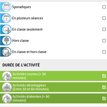
Sporadiques
En plusieurs séances
En classe seulement
Hors classe
En classe et hors classe
DURÉE DE L'ACTIVITÉ
Activités courtes (< 30
minutes)
Activités développées
(Entre 30 et 60 minutes)
Activités élaborées (> 60
minutes)