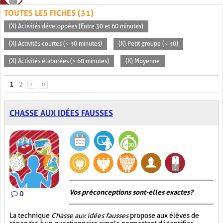
TOUTES LES FICHES (31)
(X) Activités développées (Entre 30 et 60 minutes)
(X) Activités courtes (< 30 minutes)
(X) Petit groupe (< 30)
(X) Activités élaborées (> 60 minutes)
(X) Moyenne
PAGES
1
2
›
»
CHASSE AUX IDÉES FAUSSES
Vos préconceptions sont-elles exactes ?
0
La technique
Chasse aux idées fausses
propose aux élèves de