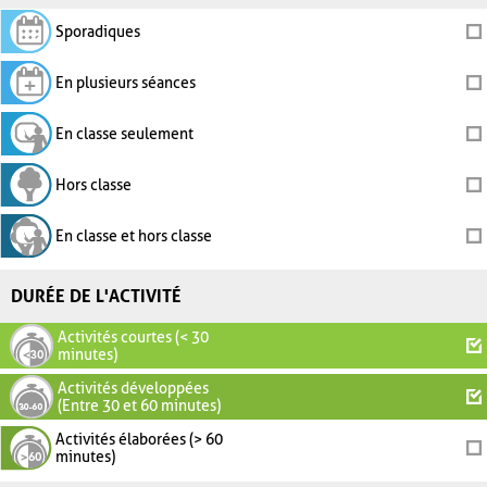
Sporadiques
En plusieurs séances
En classe seulement
Hors classe
En classe et hors classe
DURÉE DE L'ACTIVITÉ
Activités courtes (< 30
minutes)
Activités développées
(Entre 30 et 60 minutes)
Activités élaborées (> 60
minutes)