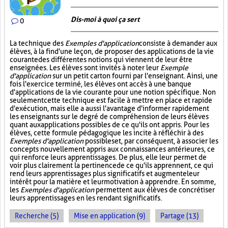
Dis-moi à quoi ça sert
0
La technique des
Exemples d'application
consiste à demander aux
élèves, à la fin d'une leçon, de proposer des applications de la vie
courante des différentes notions qui viennent de leur être
enseignées. Les élèves sont invités à noter leur
Exemple
d'application
sur un petit carton fourni par l'enseignant. Ainsi, une
fois l'exercice terminé, les élèves ont accès à une banque
d'applications de la vie courante pour une notion spécifique. Non
seulement cette technique est facile à mettre en place et rapide
d'exécution, mais elle a aussi l'avantage d'informer rapidement
les enseignants sur le degré de compréhension de leurs élèves
quant aux applications possibles de ce qu'ils ont appris. Pour les
élèves, cette formule pédagogique les incite à réfléchir à des
Exemples d'application
possibles et, par conséquent, à associer les
concepts nouvellement appris aux connaissances antérieures, ce
qui renforce leurs apprentissages. De plus, elle leur permet de
voir plus clairement la pertinence de ce qu'ils apprennent, ce qui
rend leurs apprentissages plus significatifs et augmente leur
intérêt pour la matière et leur motivation à apprendre. En somme,
les
Exemples d'application
permettent aux élèves de concrétiser
leurs apprentissages en les rendant significatifs.
Recherche (5)
Mise en application (9)
Partage (13)