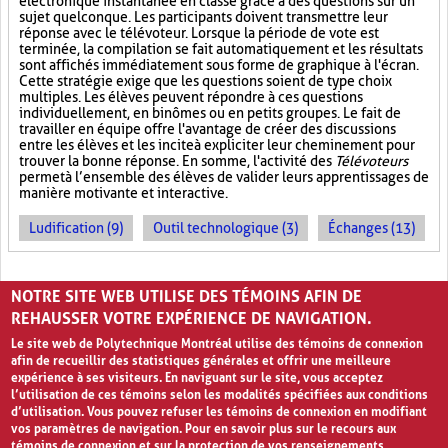
électronique instantanée en classe grâce à des questions sur un
sujet quelconque. Les participants doivent transmettre leur
réponse avec le télévoteur. Lorsque la période de vote est
terminée, la compilation se fait automatiquement et les résultats
sont affichés immédiatement sous forme de graphique à l'écran.
Cette stratégie exige que les questions soient de type choix
multiples. Les élèves peuvent répondre à ces questions
individuellement, en binômes ou en petits groupes. Le fait de
travailler en équipe offre l'avantage de créer des discussions
entre les élèves et les incite à expliciter leur cheminement pour
trouver la bonne réponse. En somme, l'activité des
Télévoteurs
permet à l’ensemble des élèves de valider leurs apprentissages de
manière motivante et interactive.
Ludification (9)
Outil technologique (3)
Échanges (13)
PAGES
NOTRE SITE WEB UTILISE DES TÉMOINS AFIN DE
1
2
›
»
REHAUSSER VOTRE EXPÉRIENCE DE NAVIGATION.
Le site web de Polytechnique Montréal utilise des témoins de connexion
afin de recueillir des statistiques générales et offrir une meilleure
expérience à ses visiteurs. En naviguant sur le site, vous acceptez
l’utilisation de ces témoins selon les modalités spécifiées aux conditions
d’utilisation. Vous pouvez refuser les témoins de connexion en modifiant
vos paramètres de navigation. Pour en savoir plus sur le recours aux
témoins de connexion et sur la protection de vos renseignements