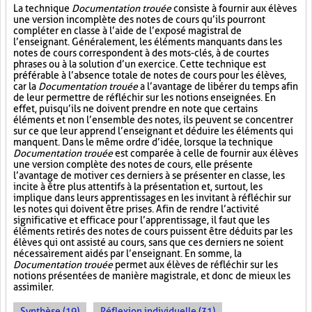
La technique
Documentation trouée
consiste à fournir aux élèves
une version incomplète des notes de cours qu’ils pourront
compléter en classe à l’aide de l’exposé magistral de
l’enseignant. Généralement, les éléments manquants dans les
notes de cours correspondent à des mots-clés, à de courtes
phrases ou à la solution d’un exercice. Cette technique est
préférable à l’absence totale de notes de cours pour les élèves,
car la
Documentation trouée
a l’avantage de libérer du temps afin
de leur permettre de réfléchir sur les notions enseignées. En
effet, puisqu’ils ne doivent prendre en note que certains
éléments et non l’ensemble des notes, ils peuvent se concentrer
sur ce que leur apprend l’enseignant et déduire les éléments qui
manquent. Dans le même ordre d’idée, lorsque la technique
Documentation trouée
est comparée à celle de fournir aux élèves
une version complète des notes de cours, elle présente
l’avantage de motiver ces derniers à se présenter en classe, les
incite à être plus attentifs à la présentation et, surtout, les
implique dans leurs apprentissages en les invitant à réfléchir sur
les notes qui doivent être prises. Afin de rendre l’activité
significative et efficace pour l’apprentissage, il faut que les
éléments retirés des notes de cours puissent être déduits par les
élèves qui ont assisté au cours, sans que ces derniers ne soient
nécessairement aidés par l’enseignant. En somme, la
Documentation trouée
permet aux élèves de réfléchir sur les
notions présentées de manière magistrale, et donc de mieux les
assimiler.
Synthèse (19)
Réflexion individuelle (31)