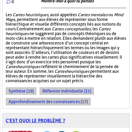
Montre-moi à quoi tu penses
0
Les
Cartes heuristiques
, aussi appelées
Cartes mentales
ou
Mind
Maps
, permettent aux élèves de représenter sous forme
hiérarchique et visuelle différents concepts liés aux notions du
cours. Contrairement aux
Cartes conceptuelles
, les
Cartes
heuristiques
ne suggèrent pas de concepts théoriques ou de
mots-clés à mettre en relation. Elles demandent plutôt aux élèves
de construire une arborescence d’un concept central en
représentant hiérarchiquement les termes ou les images qui y
sont associés. D’ailleurs, l’utilisation de couleurs et de dessins
peut aider à rendre les cartes plus significatives visuellement. Il
s’agit donc d’un exercice très personnel puisque les
Cartes heuristiques
reflètent le cheminement de la pensée de
leur auteur. En somme, les
Cartes heuristiques
permettent aux
élèves de représenter visuellement la hiérarchie des
connaissances acquises sur un sujet précis.
Synthèse (19)
Réflexion individuelle (31)
Approfondissement des connaissances (17)
C'EST QUOI LE PROBLÈME ?