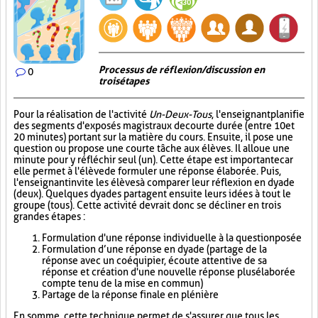
Processus de réflexion/discussion en
0
trois étapes
Pour la réalisation de l'activité
Un-Deux-Tous
, l'enseignant planifie
des segments d'exposés magistraux de courte durée (entre 10 et
20 minutes) portant sur la matière du cours. Ensuite, il pose une
question ou propose une courte tâche aux élèves. Il alloue une
minute pour y réfléchir seul (un). Cette étape est importante car
elle permet à l'élève de formuler une réponse élaborée. Puis,
l'enseignant invite les élèves à comparer leur réflexion en dyade
(deux). Quelques dyades partagent ensuite leurs idées à tout le
groupe (tous). Cette activité devrait donc se décliner en trois
grandes étapes :
Formulation d'une réponse individuelle à la question posée
Formulation d’une réponse en dyade (partage de la
réponse avec un coéquipier, écoute attentive de sa
réponse et création d'une nouvelle réponse plus élaborée
compte tenu de la mise en commun)
Partage de la réponse finale en plénière
En somme, cette technique permet de s'assurer que tous les