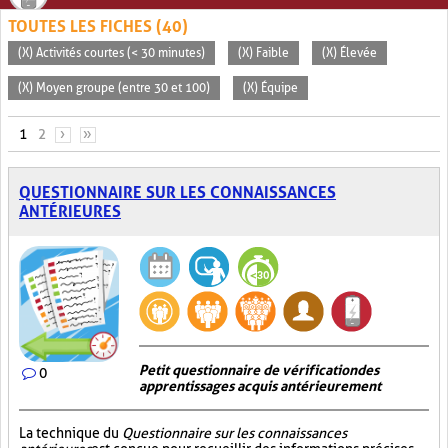
TOUTES LES FICHES (40)
(X) Activités courtes (< 30 minutes)
(X) Faible
(X) Élevée
(X) Moyen groupe (entre 30 et 100)
(X) Équipe
PAGES
1
2
›
»
QUESTIONNAIRE SUR LES CONNAISSANCES
ANTÉRIEURES
Petit questionnaire de vérification des
0
apprentissages acquis antérieurement
La technique du
Questionnaire sur les connaissances