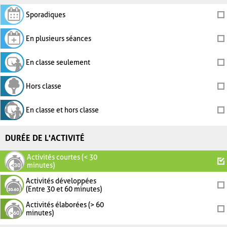
Sporadiques
En plusieurs séances
En classe seulement
Hors classe
En classe et hors classe
DURÉE DE L'ACTIVITÉ
Activités courtes (< 30
minutes)
Activités développées
(Entre 30 et 60 minutes)
Activités élaborées (> 60
minutes)