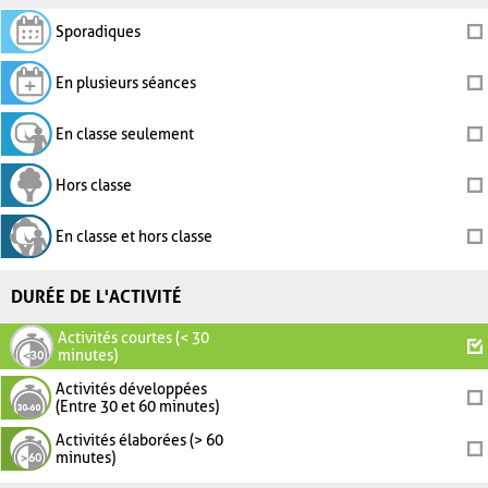
Sporadiques
En plusieurs séances
En classe seulement
Hors classe
En classe et hors classe
DURÉE DE L'ACTIVITÉ
Activités courtes (< 30
minutes)
Activités développées
(Entre 30 et 60 minutes)
Activités élaborées (> 60
minutes)