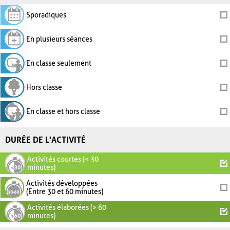
Sporadiques
En plusieurs séances
En classe seulement
Hors classe
En classe et hors classe
DURÉE DE L'ACTIVITÉ
Activités courtes (< 30
minutes)
Activités développées
(Entre 30 et 60 minutes)
Activités élaborées (> 60
minutes)