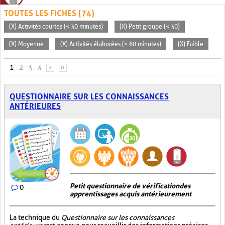
TOUTES LES FICHES (74)
(X) Activités courtes (< 30 minutes)
(X) Petit groupe (< 30)
(X) Moyenne
(X) Activités élaborées (> 60 minutes)
(X) Faible
PAGES
1
2
3
4
›
»
QUESTIONNAIRE SUR LES CONNAISSANCES
ANTÉRIEURES
Petit questionnaire de vérification des
0
apprentissages acquis antérieurement
La technique du
Questionnaire sur les connaissances