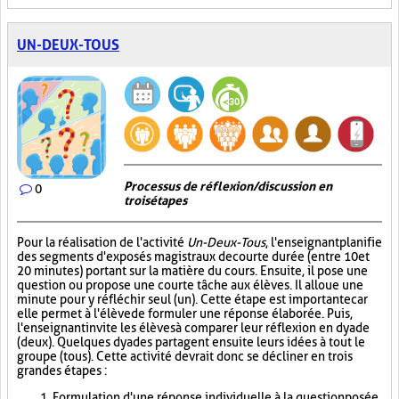
UN-DEUX-TOUS
Processus de réflexion/discussion en
0
trois étapes
Pour la réalisation de l'activité
Un-Deux-Tous
, l'enseignant planifie
des segments d'exposés magistraux de courte durée (entre 10 et
20 minutes) portant sur la matière du cours. Ensuite, il pose une
question ou propose une courte tâche aux élèves. Il alloue une
minute pour y réfléchir seul (un). Cette étape est importante car
elle permet à l'élève de formuler une réponse élaborée. Puis,
l'enseignant invite les élèves à comparer leur réflexion en dyade
(deux). Quelques dyades partagent ensuite leurs idées à tout le
groupe (tous). Cette activité devrait donc se décliner en trois
grandes étapes :
Formulation d'une réponse individuelle à la question posée