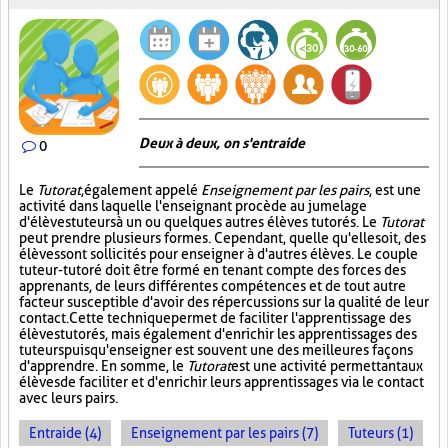
Deux à deux, on s'entraide
0
Le
Tutorat
, également appelé
Enseignement par les pairs
, est une
activité dans laquelle l'enseignant procède au jumelage
d'élèves tuteurs à un ou quelques autres élèves tutorés. Le
Tutorat
peut prendre plusieurs formes. Cependant, quelle qu'elle soit, des
élèves sont sollicités pour enseigner à d'autres élèves. Le couple
tuteur-tutoré doit être formé en tenant compte des forces des
apprenants, de leurs différentes compétences et de tout autre
facteur susceptible d'avoir des répercussions sur la qualité de leur
contact. Cette technique permet de faciliter l'apprentissage des
élèves tutorés, mais également d'enrichir les apprentissages des
tuteurs puisqu'enseigner est souvent une des meilleures façons
d'apprendre. En somme, le
Tutorat
est une activité permettant aux
élèves de faciliter et d'enrichir leurs apprentissages via le contact
avec leurs pairs.
Entraide (4)
Enseignement par les pairs (7)
Tuteurs (1)