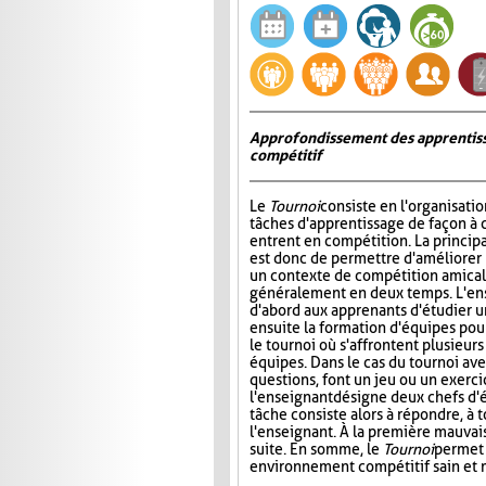
Approfondissement des apprentiss
compétitif
Le
Tournoi
consiste en l'organisati
tâches d'apprentissage de façon à 
entrent en compétition. La princip
est donc de permettre d'améliorer
un contexte de compétition amicale
généralement en deux temps. L'e
d'abord aux apprenants d'étudier un 
ensuite la formation d'équipes pour 
le tournoi où s'affrontent plusieur
équipes. Dans le cas du tournoi ave
questions, font un jeu ou un exerci
l'enseignant désigne deux chefs d'é
tâche consiste alors à répondre, à 
l'enseignant. À la première mauvais
suite. En somme, le
Tournoi
permet 
environnement compétitif sain et 