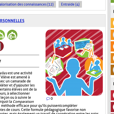
alorisation des connaissances (12)
Entraide (4)
ERSONNELLES
!
elles
est une activité
l’élève est amené à
avec un camarade de
léter et d'y ajouter les
ertains élèves ont de la
ours, à sélectionner
 leçon ou à suivre le
0
urquoi la
Comparaison
 méthode efficace pour qu'ils puissent compléter
notes de cours. Cette formule pédagogique favorise non
otes, mais également un travail de coopération entre les pairs.