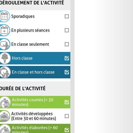
DÉROULEMENT DE L'ACTIVITÉ
Sporadiques
En plusieurs séances
En classe seulement
Hors classe
En classe et hors classe
DURÉE DE L'ACTIVITÉ
Activités courtes (< 30
minutes)
Activités développées
(Entre 30 et 60 minutes)
Activités élaborées (> 60
minutes)