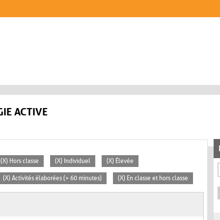
IE ACTIVE
(X) Hors classe
(X) Individuel
(X) Élevée
(X) Activités élaborées (> 60 minutes)
(X) En classe et hors classe