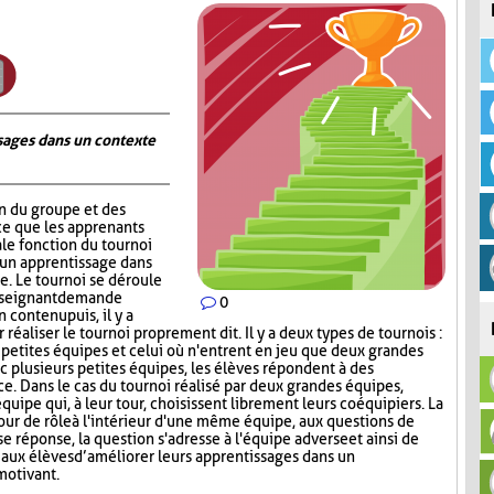
ages dans un contexte
on du groupe et des
ce que les apprenants
ale fonction du tournoi
 un apprentissage dans
. Le tournoi se déroule
nseignant demande
0
contenu puis, il y a
réaliser le tournoi proprement dit. Il y a deux types de tournois :
s petites équipes et celui où n'entrent en jeu que deux grandes
c plusieurs petites équipes, les élèves répondent à des
ce. Dans le cas du tournoi réalisé par deux grandes équipes,
quipe qui, à leur tour, choisissent librement leurs coéquipiers. La
tour de rôle à l'intérieur d'une même équipe, aux questions de
e réponse, la question s'adresse à l'équipe adverse et ainsi de
aux élèves d’améliorer leurs apprentissages dans un
motivant.