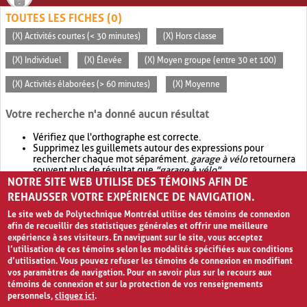
TOUTES LES FICHES (0)
(X) Activités courtes (< 30 minutes)
(X) Hors classe
(X) Individuel
(X) Élevée
(X) Moyen groupe (entre 30 et 100)
(X) Activités élaborées (> 60 minutes)
(X) Moyenne
Votre recherche n'a donné aucun résultat
Vérifiez que l'orthographe est correcte.
Supprimez les guillemets autour des expressions pour
rechercher chaque mot séparément.
garage à vélo
retournera
souvent plus de résultat que
"garage à vélo"
.
NOTRE SITE WEB UTILISE DES TÉMOINS AFIN DE
Envisagez d'élargir votre recherche avec
OR
.
garage OR vélo
retournera souvent plus de résultat que
garage à vélo
.
REHAUSSER VOTRE EXPÉRIENCE DE NAVIGATION.
Le site web de Polytechnique Montréal utilise des témoins de connexion
afin de recueillir des statistiques générales et offrir une meilleure
expérience à ses visiteurs. En naviguant sur le site, vous acceptez
l’utilisation de ces témoins selon les modalités spécifiées aux conditions
d’utilisation. Vous pouvez refuser les témoins de connexion en modifiant
vos paramètres de navigation. Pour en savoir plus sur le recours aux
témoins de connexion et sur la protection de vos renseignements
personnels,
cliquez ici
.
Avis de confidentialité et conditions d’utilisation