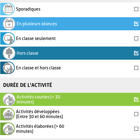
Sporadiques
En plusieurs séances
En classe seulement
Hors classe
En classe et hors classe
DURÉE DE L'ACTIVITÉ
Activités courtes (< 30
minutes)
Activités développées
(Entre 30 et 60 minutes)
Activités élaborées (> 60
minutes)